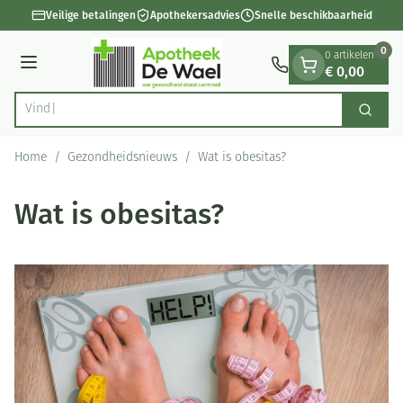
Dia 1 van 1
Ga naar de inhoud
Veilige betalingen
Apothekersadvies
Snelle beschikbaarheid
0
0 artikelen
€ 0,00
Menu
Vind snel
Zoek
Product, merk, categorie...
Home
/
Gezondheidsnieuws
/
Wat is obesitas?
Wat is obesitas?