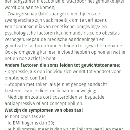
een langzamer metabolisme, waardoor het gemakkelijker
wordt om aan te komen;
- Zwangerschap (kilo’s aangekomen tijdens de
zwangerschap zijn vaak moeilijk om te verliezen).
Een complexe mix van genetische, omgevings- en
psychologische factoren kan iemands risico op obesitas
verhogen. Bepaalde medische aandoeningen en
genetische factoren kunnen leiden tot gewichtstoename.
Ook je omgeving kan een invloed hebben op hoe en wat je
eet en hoe actief je bent.
Andere factoren die soms leiden tot gewichtstoename:
- Depressie, als een individu zich wendt tot voedsel voor
emotioneel comfort;
- Stoppen met roken, als je niet genoeg aandacht
besteedt aan je dieet en lichaamsbeweging;
- Medicijnen zoals corticosteroïden en bepaalde
antidepressiva of anticonceptiepillen.
Wat zijn de symptomen van obesitas?
Je hebt obesitas als:
- Je BMI hoger is dan 30;
- Je buikomtrek meer is dan 90 cm (bij vrouwen), en meer