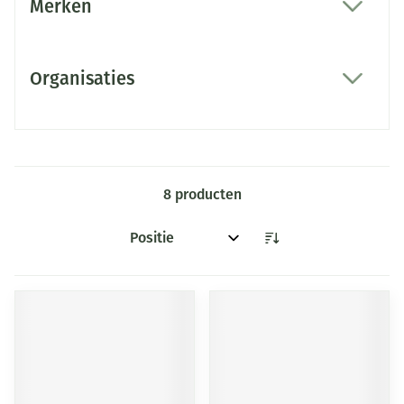
Merken
filter
Organisaties
filter
8
producten
Sorteer op: