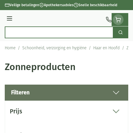
Ga naar de inhoud
Veilige betalingen
Apothekersadvies
Snelle beschikbaarheid
Menu
Zoek
Product, merk, categorie...
Home
/
Schoonheid, verzorging en hygiëne
/
Haar en Hoofd
/
Zon
Zonneproducten
Filteren
Doorgaan naar productlijst
Prijs
filter