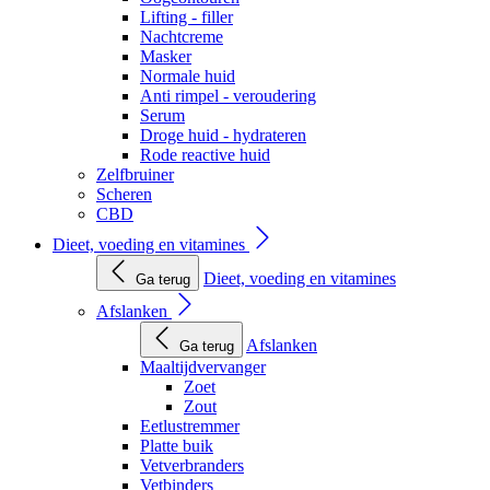
Lifting - filler
Nachtcreme
Masker
Normale huid
Anti rimpel - veroudering
Serum
Droge huid - hydrateren
Rode reactive huid
Zelfbruiner
Scheren
CBD
Dieet, voeding en vitamines
Dieet, voeding en vitamines
Ga terug
Afslanken
Afslanken
Ga terug
Maaltijdvervanger
Zoet
Zout
Eetlustremmer
Platte buik
Vetverbranders
Vetbinders