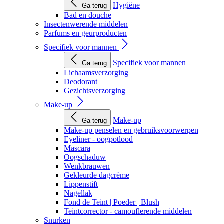
Hygiëne
Ga terug
Bad en douche
Insectenwerende middelen
Parfums en geurproducten
Specifiek voor mannen
Specifiek voor mannen
Ga terug
Lichaamsverzorging
Deodorant
Gezichtsverzorging
Make-up
Make-up
Ga terug
Make-up penselen en gebruiksvoorwerpen
Eyeliner - oogpotlood
Mascara
Oogschaduw
Wenkbrauwen
Gekleurde dagcrème
Lippenstift
Nagellak
Fond de Teint | Poeder | Blush
Teintcorrector - camouflerende middelen
Snurken