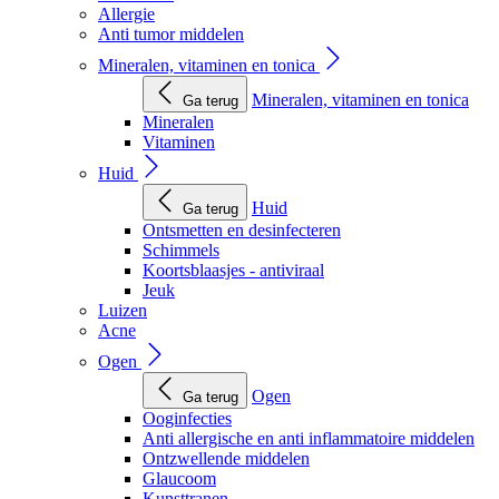
Allergie
Anti tumor middelen
Mineralen, vitaminen en tonica
Mineralen, vitaminen en tonica
Ga terug
Mineralen
Vitaminen
Huid
Huid
Ga terug
Ontsmetten en desinfecteren
Schimmels
Koortsblaasjes - antiviraal
Jeuk
Luizen
Acne
Ogen
Ogen
Ga terug
Ooginfecties
Anti allergische en anti inflammatoire middelen
Ontzwellende middelen
Glaucoom
Kunsttranen