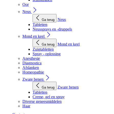
Oor
Neus
Neus
Ga terug
Tabletten
Neussprays en -druppels
Mond en keel
Mond en keel
Ga terug
Zuigtabletten
Spray - oplossing
Anesthesie
Diagnostica
Afslanken
Homeopathie
Zware benen
Zware benen
Ga terug
Tabletten
Creme, gel en spray
Diverse geneesmiddelen
Haar