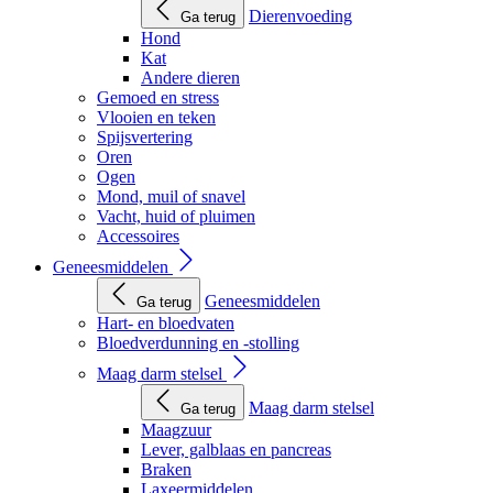
Dierenvoeding
Ga terug
Hond
Kat
Andere dieren
Gemoed en stress
Vlooien en teken
Spijsvertering
Oren
Ogen
Mond, muil of snavel
Vacht, huid of pluimen
Accessoires
Geneesmiddelen
Geneesmiddelen
Ga terug
Hart- en bloedvaten
Bloedverdunning en -stolling
Maag darm stelsel
Maag darm stelsel
Ga terug
Maagzuur
Lever, galblaas en pancreas
Braken
Laxeermiddelen