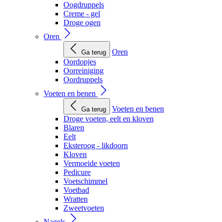
Oogdruppels
Creme - gel
Droge ogen
Oren
Oren
Ga terug
Oordopjes
Oorreiniging
Oordruppels
Voeten en benen
Voeten en benen
Ga terug
Droge voeten, eelt en kloven
Blaren
Eelt
Eksteroog - likdoorn
Kloven
Vermoeide voeten
Pedicure
Voetschimmel
Voetbad
Wratten
Zweetvoeten
Nagels