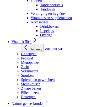
Tanden
Tandenborstels
Tandpasta
Verzorging en hygiëne
Vitamines en supplementen
Accessoires
Drinkbekers
Lepeltjes
Overige
Vitaliteit 50+
Vitaliteit 50+
Ga terug
Geheugen
Prostaat
Menopauze
Zicht
Seksualiteit
Snurken
Spieren en gewrichten
Steunkousen
Zware benen
Pillendozen
Batterijen
Natuur geneeskunde