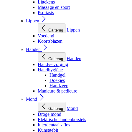
Littekens
Massage en sport
Psoriasis
Lippen
Lippen
Ga terug
Voedend
Koortsblazen
Handen
Handen
Ga terug
Handverzorging
Handhygiëne
Handgel
Doekjes
Handzeep
Manicure & pedicure
Mond
Mond
Ga terug
Droge mond
Elektrische tandenborstels
Interdentaal - flos
Kunstgebit