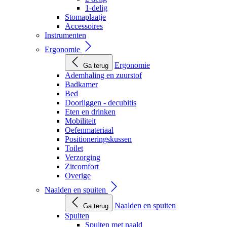
1-delig
Stomaplaatje
Accessoires
Instrumenten
Ergonomie
Ergonomie
Ga terug
Ademhaling en zuurstof
Badkamer
Bed
Doorliggen - decubitis
Eten en drinken
Mobiliteit
Oefenmateriaal
Positioneringskussen
Toilet
Verzorging
Zitcomfort
Overige
Naalden en spuiten
Naalden en spuiten
Ga terug
Spuiten
Spuiten met naald