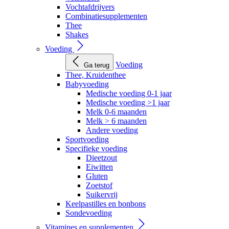
Vochtafdrijvers
Combinatiesupplementen
Thee
Shakes
Voeding
Voeding
Ga terug
Thee, Kruidenthee
Babyvoeding
Medische voeding 0-1 jaar
Medische voeding >1 jaar
Melk 0-6 maanden
Melk > 6 maanden
Andere voeding
Sportvoeding
Specifieke voeding
Dieetzout
Eiwitten
Gluten
Zoetstof
Suikervrij
Keelpastilles en bonbons
Sondevoeding
Vitamines en supplementen