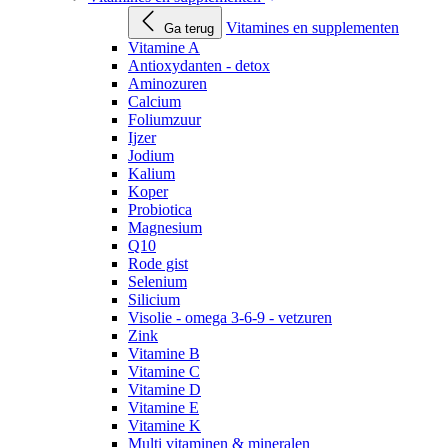
Vitamines en supplementen
Ga terug
Vitamine A
Antioxydanten - detox
Aminozuren
Calcium
Foliumzuur
Ijzer
Jodium
Kalium
Koper
Probiotica
Magnesium
Q10
Rode gist
Selenium
Silicium
Visolie - omega 3-6-9 - vetzuren
Zink
Vitamine B
Vitamine C
Vitamine D
Vitamine E
Vitamine K
Multi vitaminen & mineralen