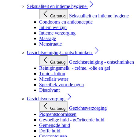
Seksualiteit en intieme hygiene
Seksualiteit en intieme hygiene
Ga terug
Condooms en anticonceptie
Intiem welzijn
Intieme verzorging
Massage
Menstruatie
Gezichtsreiniging - ontschminken
Gezichtsreiniging - ontschminken
Ga terug
Reinigingsmelk, - crème, -olie en gel
Tonic - lotion
Micellair water
Specifiek voor de ogen
Dissolvant
Gezichtsverzorging
Gezichtsverzorging
Ga terug
Pigmentstoornissen
Gevoelige huid - geïrriteerde huid
Gemengde huid
Doffe huid
Oogcontouren