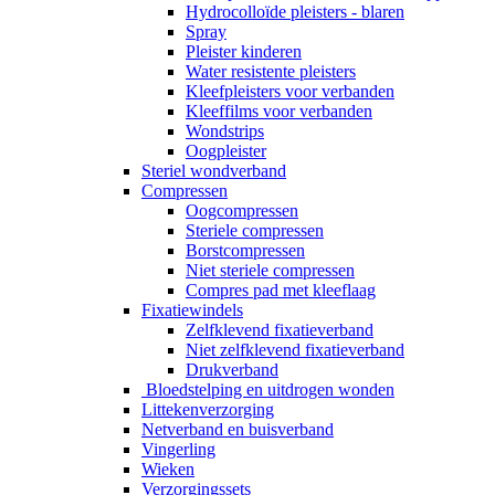
Hydrocolloïde pleisters - blaren
Spray
Pleister kinderen
Water resistente pleisters
Kleefpleisters voor verbanden
Kleeffilms voor verbanden
Wondstrips
Oogpleister
Steriel wondverband
Compressen
Oogcompressen
Steriele compressen
Borstcompressen
Niet steriele compressen
Compres pad met kleeflaag
Fixatiewindels
Zelfklevend fixatieverband
Niet zelfklevend fixatieverband
Drukverband
Bloedstelping en uitdrogen wonden
Littekenverzorging
Netverband en buisverband
Vingerling
Wieken
Verzorgingssets