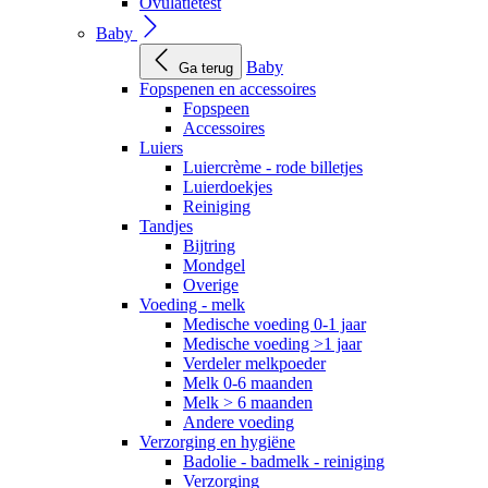
Ovulatietest
Baby
Baby
Ga terug
Fopspenen en accessoires
Fopspeen
Accessoires
Luiers
Luiercrème - rode billetjes
Luierdoekjes
Reiniging
Tandjes
Bijtring
Mondgel
Overige
Voeding - melk
Medische voeding 0-1 jaar
Medische voeding >1 jaar
Verdeler melkpoeder
Melk 0-6 maanden
Melk > 6 maanden
Andere voeding
Verzorging en hygiëne
Badolie - badmelk - reiniging
Verzorging