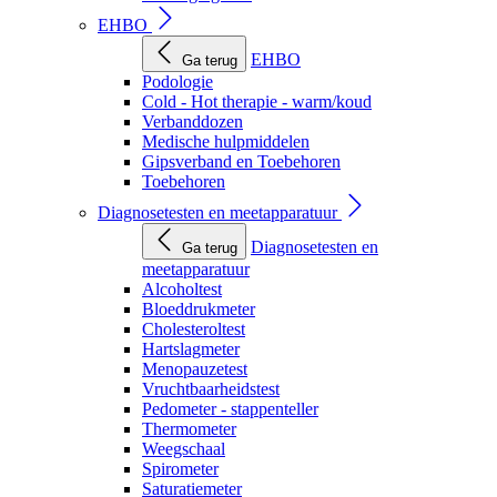
EHBO
EHBO
Ga terug
Podologie
Cold - Hot therapie - warm/koud
Verbanddozen
Medische hulpmiddelen
Gipsverband en Toebehoren
Toebehoren
Diagnosetesten en meetapparatuur
Diagnosetesten en
Ga terug
meetapparatuur
Alcoholtest
Bloeddrukmeter
Cholesteroltest
Hartslagmeter
Menopauzetest
Vruchtbaarheidstest
Pedometer - stappenteller
Thermometer
Weegschaal
Spirometer
Saturatiemeter