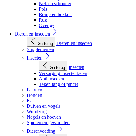
Nek en schouder
Pols
Romp en bekken
Rug
Overige
Dieren en insecten
Dieren en insecten
Ga terug
Supplementen
Insecten
Insecten
Ga terug
Verzorging insectenbeten
Anti insecten
Teken tang of pincet
Paarden
Honden
Kat
Duiven en vogels
Wondzorg
Nagels en hoeven
Spieren en gewrichten
Dierenvoeding