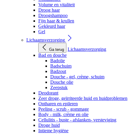
Volume en vitaliteit
Droog haar
Droogshampoo
Fijn haar & krullen
Gekleurd haar
Gel
Lichaamsverzorging
Lichaamsverzorging
Ga terug
Bad en douche
Badolie
Badschuim
Badzout
Douche - gel, crème, schuim
Douche olie
Zeepstuk
Deodorant
Zeer droge, geïrriteerde huid en huidproblemen
Ontharen en epileren
Peeling - scrub - gommage
Body - milk, crème en olie
Cellulitis - buste - afslanken- versteviging
Droge huid
Intieme hygiëne