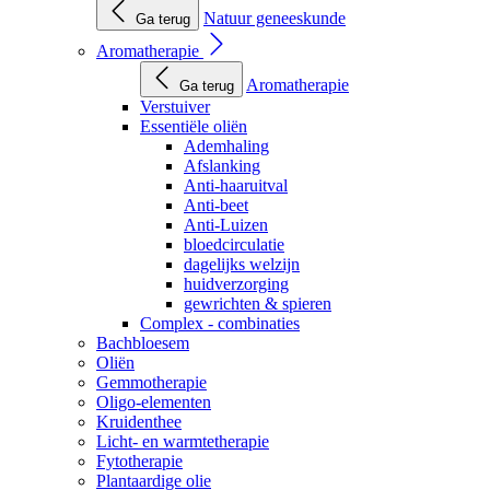
Natuur geneeskunde
Ga terug
Aromatherapie
Aromatherapie
Ga terug
Verstuiver
Essentiële oliën
Ademhaling
Afslanking
Anti-haaruitval
Anti-beet
Anti-Luizen
bloedcirculatie
dagelijks welzijn
huidverzorging
gewrichten & spieren
Complex - combinaties
Bachbloesem
Oliën
Gemmotherapie
Oligo-elementen
Kruidenthee
Licht- en warmtetherapie
Fytotherapie
Plantaardige olie