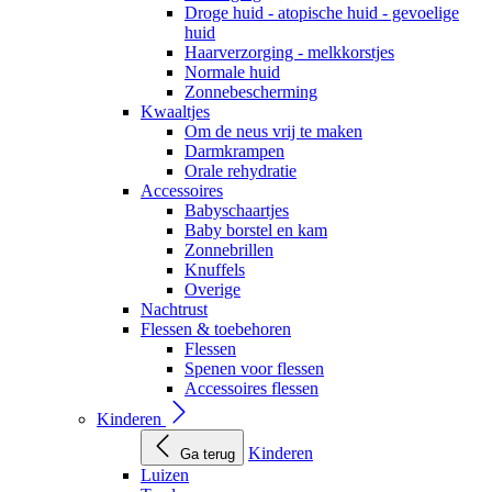
Droge huid - atopische huid - gevoelige
huid
Haarverzorging - melkkorstjes
Normale huid
Zonnebescherming
Kwaaltjes
Om de neus vrij te maken
Darmkrampen
Orale rehydratie
Accessoires
Babyschaartjes
Baby borstel en kam
Zonnebrillen
Knuffels
Overige
Nachtrust
Flessen & toebehoren
Flessen
Spenen voor flessen
Accessoires flessen
Kinderen
Kinderen
Ga terug
Luizen