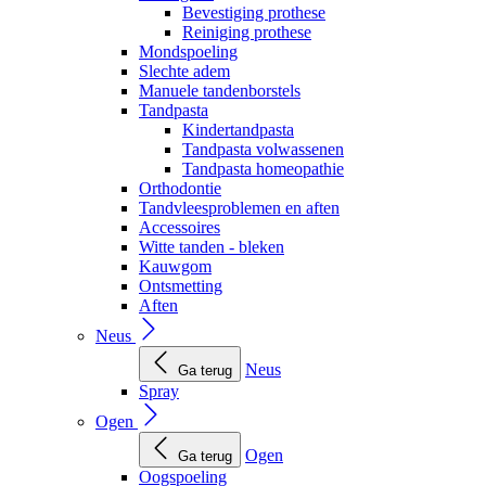
Bevestiging prothese
Reiniging prothese
Mondspoeling
Slechte adem
Manuele tandenborstels
Tandpasta
Kindertandpasta
Tandpasta volwassenen
Tandpasta homeopathie
Orthodontie
Tandvleesproblemen en aften
Accessoires
Witte tanden - bleken
Kauwgom
Ontsmetting
Aften
Neus
Neus
Ga terug
Spray
Ogen
Ogen
Ga terug
Oogspoeling