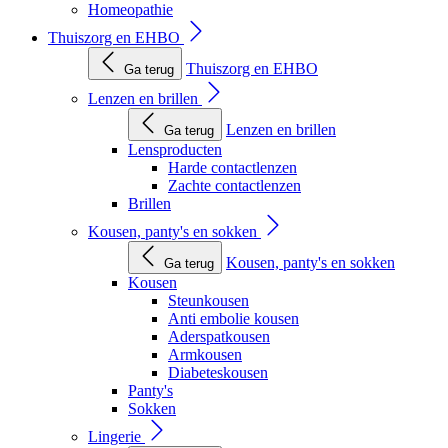
Homeopathie
Thuiszorg en EHBO
Thuiszorg en EHBO
Ga terug
Lenzen en brillen
Lenzen en brillen
Ga terug
Lensproducten
Harde contactlenzen
Zachte contactlenzen
Brillen
Kousen, panty's en sokken
Kousen, panty's en sokken
Ga terug
Kousen
Steunkousen
Anti embolie kousen
Aderspatkousen
Armkousen
Diabeteskousen
Panty's
Sokken
Lingerie