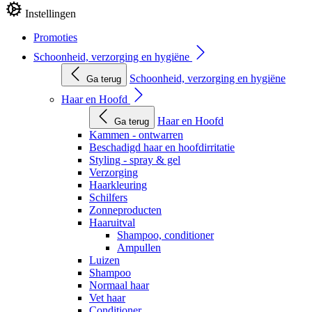
Instellingen
Promoties
Schoonheid, verzorging en hygiëne
Schoonheid, verzorging en hygiëne
Ga terug
Haar en Hoofd
Haar en Hoofd
Ga terug
Kammen - ontwarren
Beschadigd haar en hoofdirritatie
Styling - spray & gel
Verzorging
Haarkleuring
Schilfers
Zonneproducten
Haaruitval
Shampoo, conditioner
Ampullen
Luizen
Shampoo
Normaal haar
Vet haar
Conditioner