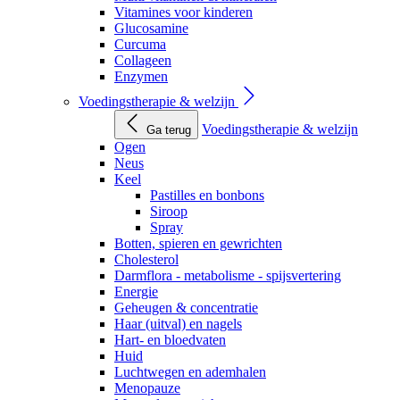
Vitamines voor kinderen
Glucosamine
Curcuma
Collageen
Enzymen
Voedingstherapie & welzijn
Voedingstherapie & welzijn
Ga terug
Ogen
Neus
Keel
Pastilles en bonbons
Siroop
Spray
Botten, spieren en gewrichten
Cholesterol
Darmflora - metabolisme - spijsvertering
Energie
Geheugen & concentratie
Haar (uitval) en nagels
Hart- en bloedvaten
Huid
Luchtwegen en ademhalen
Menopauze