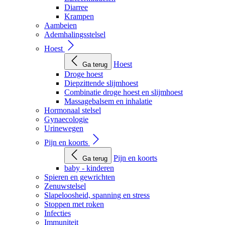
Diarree
Krampen
Aambeien
Ademhalingsstelsel
Hoest
Hoest
Ga terug
Droge hoest
Diepzittende slijmhoest
Combinatie droge hoest en slijmhoest
Massagebalsem en inhalatie
Hormonaal stelsel
Gynaecologie
Urinewegen
Pijn en koorts
Pijn en koorts
Ga terug
baby - kinderen
Spieren en gewrichten
Zenuwstelsel
Slapeloosheid, spanning en stress
Stoppen met roken
Infecties
Immuniteit