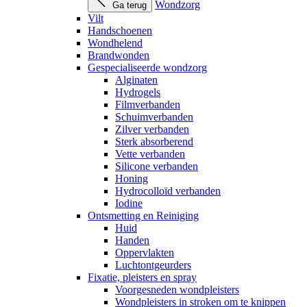
Wondzorg
Ga terug
Vilt
Handschoenen
Wondhelend
Brandwonden
Gespecialiseerde wondzorg
Alginaten
Hydrogels
Filmverbanden
Schuimverbanden
Zilver verbanden
Sterk absorberend
Vette verbanden
Silicone verbanden
Honing
Hydrocolloïd verbanden
Iodine
Ontsmetting en Reiniging
Huid
Handen
Oppervlakten
Luchtontgeurders
Fixatie, pleisters en spray
Voorgesneden wondpleisters
Wondpleisters in stroken om te knippen