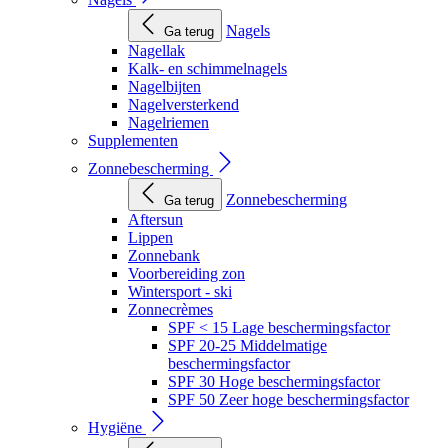
Nagels
Ga terug
Nagellak
Kalk- en schimmelnagels
Nagelbijten
Nagelversterkend
Nagelriemen
Supplementen
Zonnebescherming
Zonnebescherming
Ga terug
Aftersun
Lippen
Zonnebank
Voorbereiding zon
Wintersport - ski
Zonnecrèmes
SPF < 15 Lage beschermingsfactor
SPF 20-25 Middelmatige
beschermingsfactor
SPF 30 Hoge beschermingsfactor
SPF 50 Zeer hoge beschermingsfactor
Hygiëne