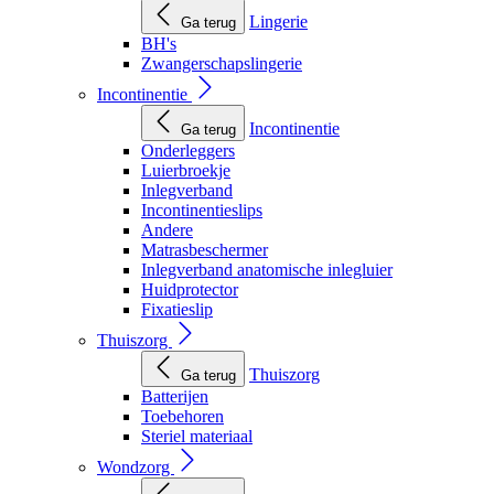
Lingerie
Ga terug
BH's
Zwangerschapslingerie
Incontinentie
Incontinentie
Ga terug
Onderleggers
Luierbroekje
Inlegverband
Incontinentieslips
Andere
Matrasbeschermer
Inlegverband anatomische inlegluier
Huidprotector
Fixatieslip
Thuiszorg
Thuiszorg
Ga terug
Batterijen
Toebehoren
Steriel materiaal
Wondzorg