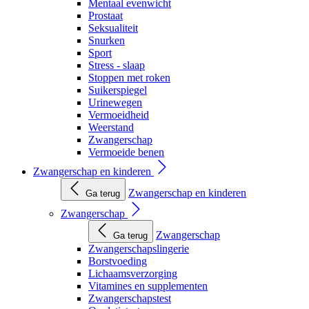
Mentaal evenwicht
Prostaat
Seksualiteit
Snurken
Sport
Stress - slaap
Stoppen met roken
Suikerspiegel
Urinewegen
Vermoeidheid
Weerstand
Zwangerschap
Vermoeide benen
Zwangerschap en kinderen
Zwangerschap en kinderen
Ga terug
Zwangerschap
Zwangerschap
Ga terug
Zwangerschapslingerie
Borstvoeding
Lichaamsverzorging
Vitamines en supplementen
Zwangerschapstest