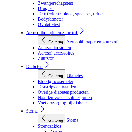
Zwangerschapstest
Drugtest
Teststroken : bloed, speeksel, urine
Bodyfatmeter
Ovulatietest
Aerosoltherapie en zuurstof
Aerosoltherapie en zuurstof
Ga terug
Aerosol toestellen
Aerosol accessoires
Zuurstof
Diabetes
Diabetes
Ga terug
Bloedglucosemeter
Teststrips en naalden
Overige diabetes producten
Naalden voor insulinespuiten
Voetverzorging bij diabetes
Stoma
Stoma
Ga terug
Stomazakjes
2 delig