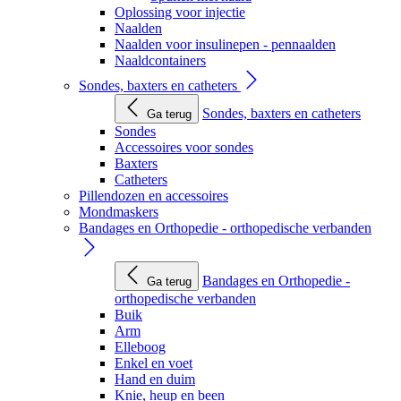
Oplossing voor injectie
Naalden
Naalden voor insulinepen - pennaalden
Naaldcontainers
Sondes, baxters en catheters
Sondes, baxters en catheters
Ga terug
Sondes
Accessoires voor sondes
Baxters
Catheters
Pillendozen en accessoires
Mondmaskers
Bandages en Orthopedie - orthopedische verbanden
Bandages en Orthopedie -
Ga terug
orthopedische verbanden
Buik
Arm
Elleboog
Enkel en voet
Hand en duim
Knie, heup en been