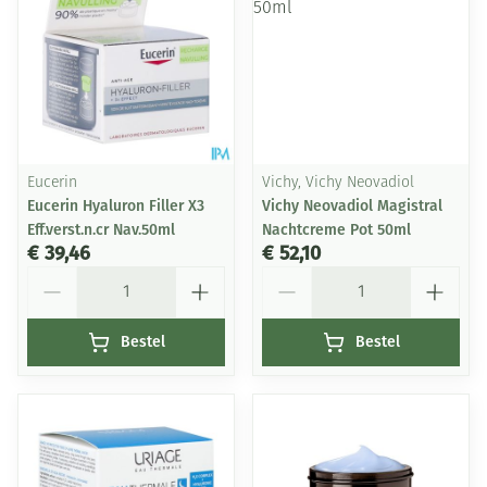
Eucerin
Vichy, Vichy Neovadiol
Eucerin Hyaluron Filler X3
Vichy Neovadiol Magistral
Eff.verst.n.cr Nav.50ml
Nachtcreme Pot 50ml
€ 39,46
€ 52,10
Aantal
Aantal
Bestel
Bestel