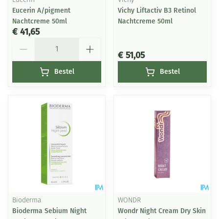
Eucerin
Vichy
Eucerin A/pigment
Vichy Liftactiv B3 Retinol
Nachtcreme 50ml
Nachtcreme 50ml
€ 41,65
Aantal
€ 51,05
Bestel
Bestel
Bioderma
WONDR
Bioderma Sebium Night
Wondr Night Cream Dry Skin