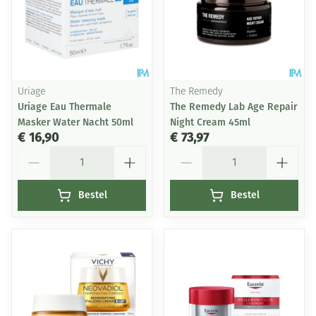
Uriage
The Remedy
Uriage Eau Thermale
The Remedy Lab Age Repair
Masker Water Nacht 50ml
Night Cream 45ml
€ 16,90
€ 73,97
Aantal
Aantal
Bestel
Bestel