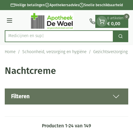
Dia 1 van 1
Ga naar de inhoud
Veilige betalingen
Apothekersadvies
Snelle beschikbaarheid
0
0 artikelen
€ 0,00
Menu
Zoek
Product, merk, categorie...
Home
/
Schoonheid, verzorging en hygiëne
/
Gezichtsverzorging
/
Nachtcreme
Filteren
Producten
1
-
24
van
149