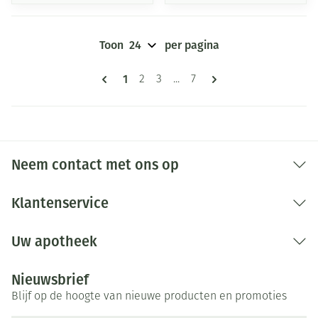
Toon
per pagina
Pagina's
U lees momenteel pagina
1
Pagina
Pagina
Pagina
2
3
...
7
Neem contact met ons op
Klantenservice
Uw apotheek
Nieuwsbrief
Blijf op de hoogte van nieuwe producten en promoties