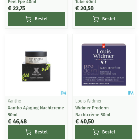
Peel Fpe 40ml
Tube 40ml
€ 22,75
€ 20,50
Bestel
Bestel
Xantho
Louis Widmer
Xantho A/aging Nachtcreme
Widmer Proderm
50ml
Nachtcrème 50ml
€ 46,48
€ 40,50
Bestel
Bestel