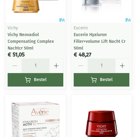
Vichy
Eucerin
Vichy Neovadiol
Eucerin Hyaluron
Compensating Complex
Filler+volume Lift Nacht Cr
Nachtcr 50ml
50ml
€ 51,05
€ 48,27
Aantal
Aantal
Bestel
Bestel