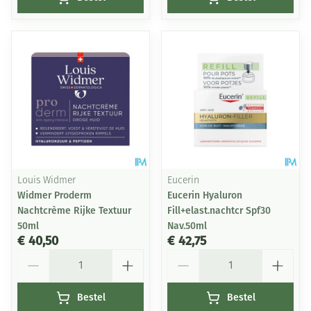
Louis Widmer
Eucerin
Widmer Proderm
Eucerin Hyaluron
Nachtcrème Rijke Textuur
Fill+elast.nachtcr Spf30
50ml
Nav.50ml
€ 40,50
€ 42,75
Aantal
Aantal
Bestel
Bestel