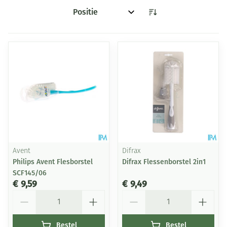
Sorteer op:
Avent
Difrax
Philips Avent Flesborstel
Difrax Flessenborstel 2in1
SCF145/06
€ 9,59
€ 9,49
Aantal
Aantal
Bestel
Bestel