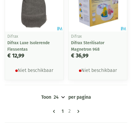
Difrax
Difrax
Difrax Luxe Isolerende
Difrax Sterilisator
Flessentas
Magnetron 968
€ 12,99
€ 36,99
Niet beschikbaar
Niet beschikbaar
Toon
per pagina
Pagina's
U lees momenteel pagina
1
Pagina
2