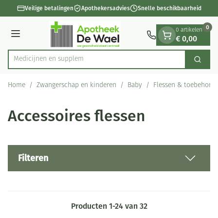
Dia 1 van 1
Ga naar de inhoud
Veilige betalingen
Apothekersadvies
Snelle beschikbaarheid
0
0 artikelen
€ 0,00
Menu
Med
Zoek
Product, merk, categorie...
Home
/
Zwangerschap en kinderen
/
Baby
/
Flessen & toebehore
Accessoires flessen
Filteren
Producten
1
-
24
van
32