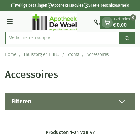
Dia 1 van 1
Ga naar de inhoud
Veilige betalingen
Apothekersadvies
Snelle beschikbaarheid
0
0 artikelen
€ 0,00
Menu
Medi
Zoek
Product, merk, categorie...
Home
/
Thuiszorg en EHBO
/
Stoma
/
Accessoires
Accessoires
Filteren
Producten
1
-
24
van
47