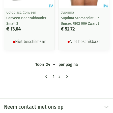
Coloplast, Conveen
Suprima
Conveen Beenzakhouder
Suprima Stomaceintuur
Small 2
Unisex 7802 009 Zwart l
€ 13,64
€ 52,72
Niet beschikbaar
Niet beschikbaar
Toon
per pagina
Pagina's
U lees momenteel pagina
1
Pagina
2
Neem contact met ons op