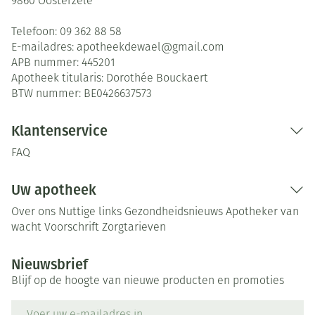
9860
Oosterzele
Telefoon:
09 362 88 58
E-mailadres:
apotheekdewael@
gmail.com
APB nummer:
445201
Apotheek titularis:
Dorothée Bouckaert
BTW nummer:
BE0426637573
Klantenservice
FAQ
Uw apotheek
Over ons
Nuttige links
Gezondheidsnieuws
Apotheker van
wacht
Voorschrift
Zorgtarieven
Nieuwsbrief
Blijf op de hoogte van nieuwe producten en promoties
E-mail adres