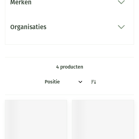
Merken
filter
Organisaties
filter
4
producten
Sorteer op: