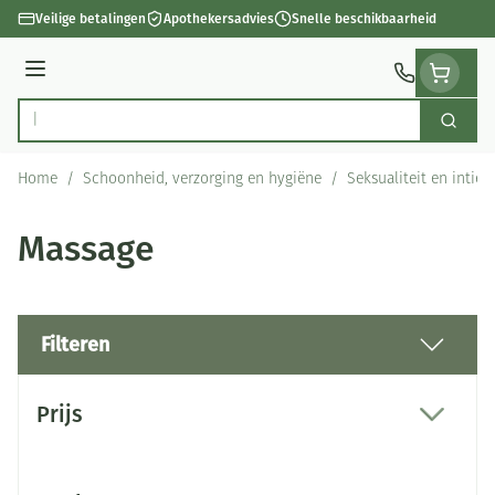
Ga naar de inhoud
Veilige betalingen
Apothekersadvies
Snelle beschikbaarheid
Menu
Zoek
Product, merk, categorie...
Home
/
Schoonheid, verzorging en hygiëne
/
Seksualiteit en intie
Massage
Filteren
Doorgaan naar productlijst
Prijs
filter