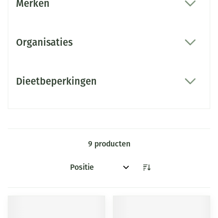
Merken
filter
Organisaties
filter
Dieetbeperkingen
filter
9
producten
Sorteer op: