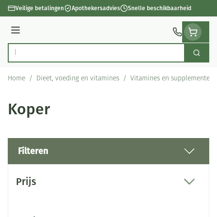
Ga naar de inhoud
Veilige betalingen
Apothekersadvies
Snelle beschikbaarheid
Menu
Zoek
Product, merk, categorie...
Home
/
Dieet, voeding en vitamines
/
Vitamines en supplementen
Koper
Filteren
Doorgaan naar productlijst
Prijs
filter