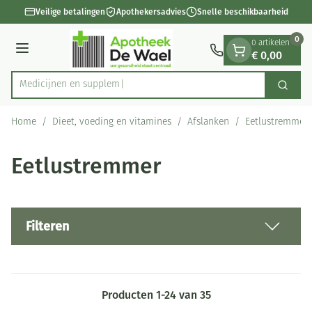
Dia 1 van 1
Ga naar de inhoud
Veilige betalingen
Apothekersadvies
Snelle beschikbaarheid
0
0 artikelen
€ 0,00
Menu
M
Zoek
Product, merk, categorie...
Home
/
Dieet, voeding en vitamines
/
Afslanken
/
Eetlustremmer
Eetlustremmer
Filteren
Producten
1
-
24
van
35