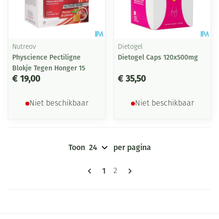
Nutreov
Dietogel
Physcience Pectiligne
Dietogel Caps 120x500mg
Blokje Tegen Honger 15
€ 19,00
€ 35,50
Niet beschikbaar
Niet beschikbaar
Toon
per pagina
Pagina's
U lees momenteel pagina
1
Pagina
2