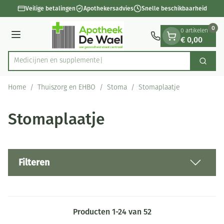
Dia 1 van 1
Ga naar de inhoud
Veilige betalingen
Apothekersadvies
Snelle beschikbaarheid
0
0 artikelen
€ 0,00
Menu
Medicijnen
Zoek
Product, merk, categorie...
Home
/
Thuiszorg en EHBO
/
Stoma
/
Stomaplaatje
Stomaplaatje
Filteren
Producten
1
-
24
van
52