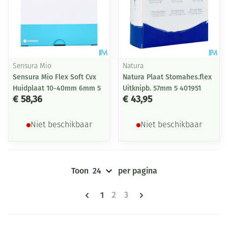
Sensura Mio
Natura
Sensura Mio Flex Soft Cvx
Natura Plaat Stomahes.flex
Huidplaat 10-40mm 6mm 5
Uitknipb. 57mm 5 401951
€ 58,36
€ 43,95
Niet beschikbaar
Niet beschikbaar
Toon
per pagina
Pagina's
U lees momenteel pagina
1
Pagina
Pagina
2
3