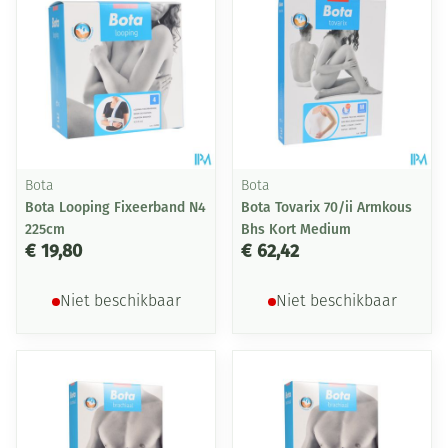
Bota
Bota
Bota Looping Fixeerband N4
Bota Tovarix 70/ii Armkous
225cm
Bhs Kort Medium
€ 19,80
€ 62,42
Niet beschikbaar
Niet beschikbaar