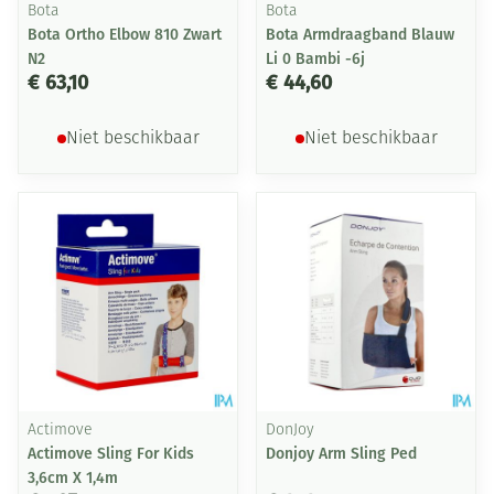
Bota
Bota
Bota Ortho Elbow 810 Zwart
Bota Armdraagband Blauw
N2
Li 0 Bambi -6j
€ 63,10
€ 44,60
Niet beschikbaar
Niet beschikbaar
Actimove
DonJoy
Actimove Sling For Kids
Donjoy Arm Sling Ped
3,6cm X 1,4m