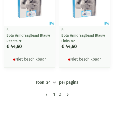
Bota
Bota
Bota Armdraagband Blauw
Bota Armdraagband Blauw
Rechts N1
Links N2
€ 44,60
€ 44,60
Niet beschikbaar
Niet beschikbaar
Toon
per pagina
Pagina's
U lees momenteel pagina
1
Pagina
2