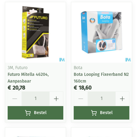
3M, Futuro
Bota
Futuro Mitella 46204,
Bota Looping Fixeerband N2
Aanpasbaar
160cm
€ 20,78
€ 18,60
Aantal
Aantal
Bestel
Bestel