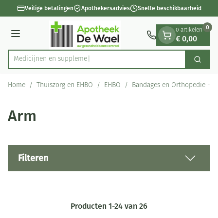
Dia 1 van 1
Ga naar de inhoud
Veilige betalingen
Apothekersadvies
Snelle beschikbaarheid
0
0 artikelen
€ 0,00
Menu
M
Zoek
Product, merk, categorie...
Home
/
Thuiszorg en EHBO
/
EHBO
/
Bandages en Orthopedie - o
Arm
Filteren
Producten
1
-
24
van
26