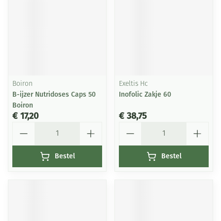
Boiron
Exeltis Hc
B-ijzer Nutridoses Caps 50
Inofolic Zakje 60
Boiron
€ 17,20
€ 38,75
Aantal
Aantal
Bestel
Bestel