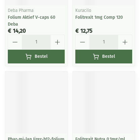
Deba Pharma
Kuracilo
Folium Aktief V-caps 60
Folitrexit 1mg Comp 120
Deba
€ 14,20
€ 12,75
Aantal
Aantal
Bestel
Bestel
Phar-mi-lan Ijzer-b12-folium
Folitrexit Nutra 0,1mg/ml