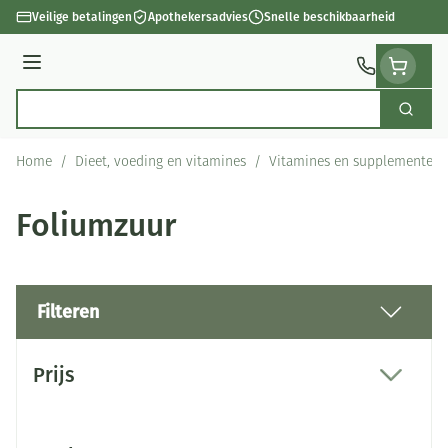
Ga naar de inhoud
Veilige betalingen
Apothekersadvies
Snelle beschikbaarheid
Menu
Zoek
Product, merk, categorie...
Home
/
Dieet, voeding en vitamines
/
Vitamines en supplementen
Foliumzuur
Filteren
Doorgaan naar productlijst
Prijs
filter