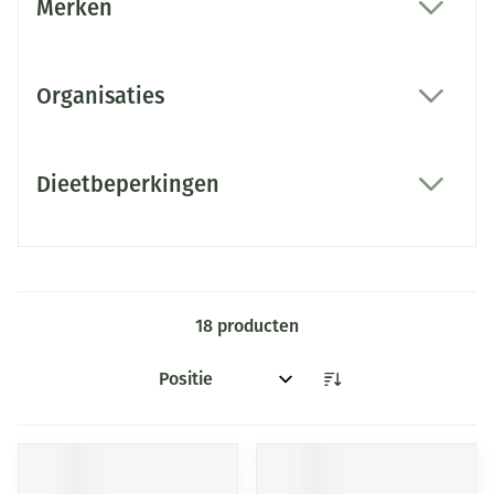
Merken
filter
Organisaties
filter
Dieetbeperkingen
filter
18
producten
Sorteer op: