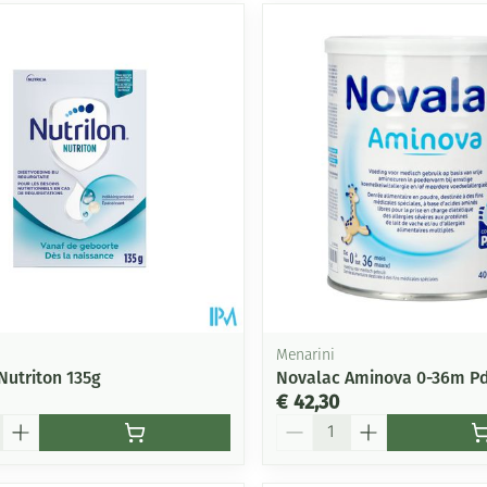
Menarini
Nutriton 135g
Novalac Aminova 0-36m Pd
€ 42,30
Aantal