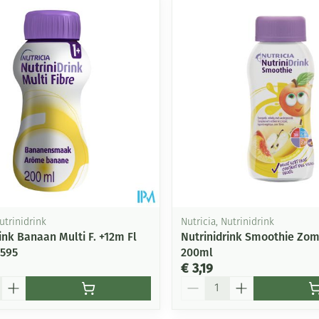
Mondmaskers
ging
Supplementen
Insectenwe
middelen
ssen
-
id
utrinidrink
Nutricia, Nutrinidrink
ink Banaan Multi F. +12m Fl
Nutrinidrink Smoothie Zome
5595
200ml
Zelfbruiner
Scheren
€ 3,19
Aantal