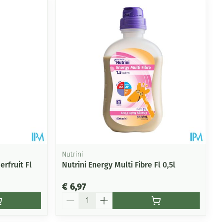
rende
Parfums en
geurproducten
Nutrini
rfruit Fl
Nutrini Energy Multi Fibre Fl 0,5l
CBD
€ 6,97
Aantal