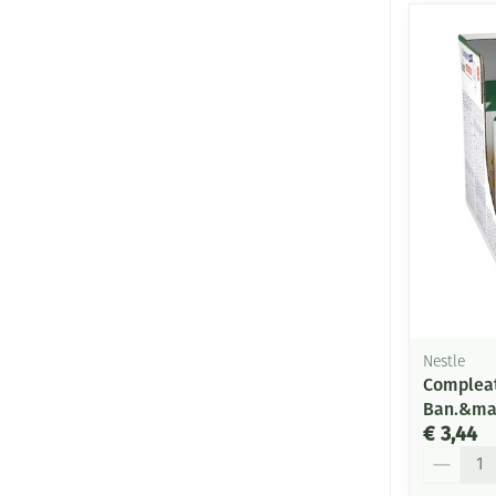
Nestle
Compleat
Ban.&ma
€ 3,44
Aantal