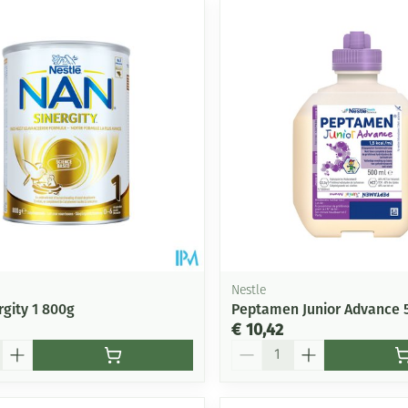
Nestle
rgity 1 800g
Peptamen Junior Advance 
€ 10,42
Aantal