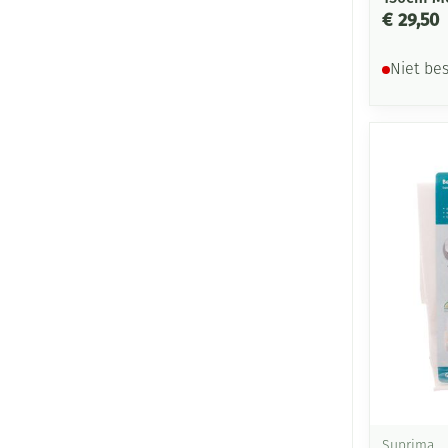
€ 29,50
Niet be
Suprima