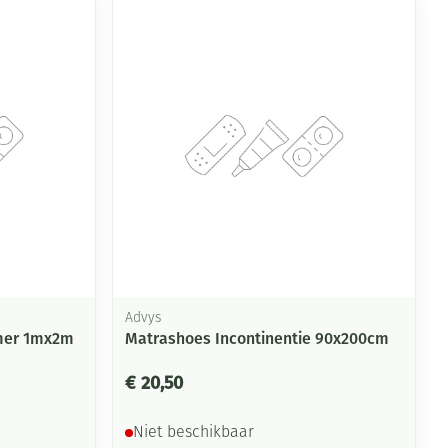
rende
Parfums en
geurproducten
Advys
mer 1mx2m
Matrashoes Incontinentie 90x200cm
CBD
€ 20,50
Niet beschikbaar