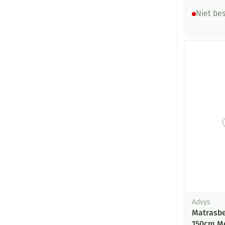
Niet be
Advys
Matrasbe
150cm M