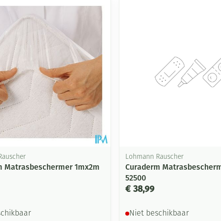
Mondmaskers
ging
Supplementen
Insectenwe
middelen
ssen
-
id
Rauscher
Lohmann Rauscher
m Matrasbeschermer 1mx2m
Curaderm Matrasbescher
52500
Zelfbruiner
Scheren
€ 38,99
schikbaar
Niet beschikbaar