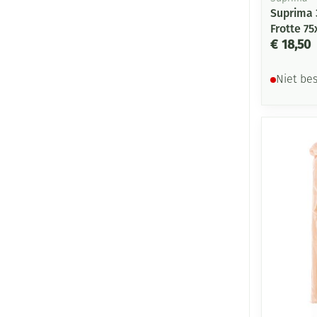
Suprima 
Frotte 7
€ 18,50
Niet be