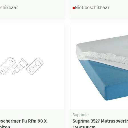
schikbaar
Niet beschikbaar
Suprima
schermer Pu Rfm 90 X
Suprima 3527 Matrasovert
olton
140x200cm