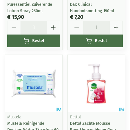
Puressentiel Zuiverende
Dax Clinical
Lotion Spray 250ml
Handontsmetting 150ml
€ 15,90
€ 7,20
Aantal
Aantal
Bestel
Bestel
Mustela
Dettol
Mustela Reinigende
Dettol Zachte Mousse
Doekjes Water Z/parfum 60
Roos&kersenbloem Geur