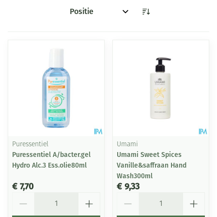
Sorteer op:
Puressentiel
Umami
Puressentiel A/bacter.gel
Umami Sweet Spices
Hydro Alc.3 Ess.olie80ml
Vanille&saffraan Hand
Wash300ml
€ 7,70
€ 9,33
Aantal
Aantal