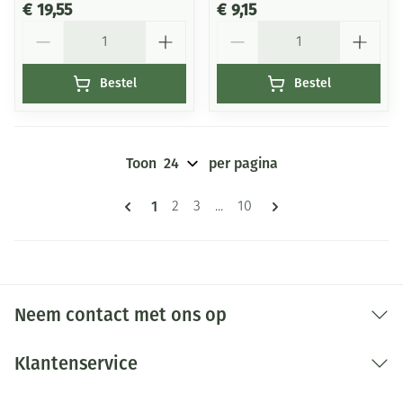
€ 19,55
€ 9,15
Aantal
Aantal
Bestel
Bestel
Toon
per pagina
Pagina's
U lees momenteel pagina
1
Pagina
Pagina
Pagina
2
3
...
10
Neem contact met ons op
Klantenservice