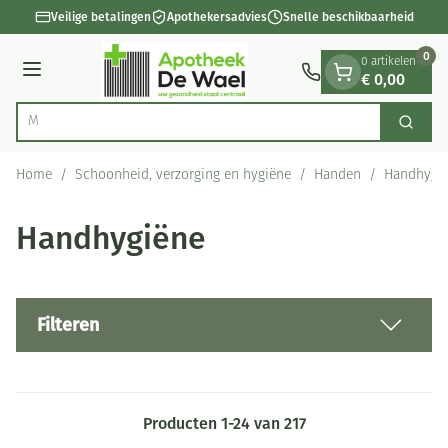
Dia 1 van 1
Ga naar de inhoud
Veilige betalingen
Apothekersadvies
Snelle beschikbaarheid
0
0 artikelen
€ 0,00
Menu
Vi
Zoek
Product, merk, categorie...
Home
/
Schoonheid, verzorging en hygiëne
/
Handen
/
Handhygi
Handhygiëne
Filteren
Producten
1
-
24
van
217