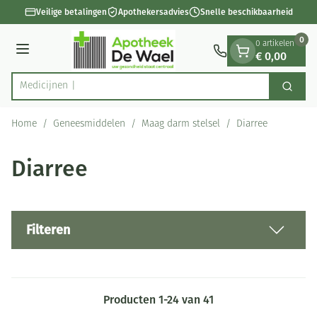
Dia 1 van 1
Ga naar de inhoud
Veilige betalingen
Apothekersadvies
Snelle beschikbaarheid
0
0 artikelen
€ 0,00
Menu
Zoek
Product, merk, categorie...
Home
/
Geneesmiddelen
/
Maag darm stelsel
/
Diarree
Diarree
Filteren
Producten
1
-
24
van
41