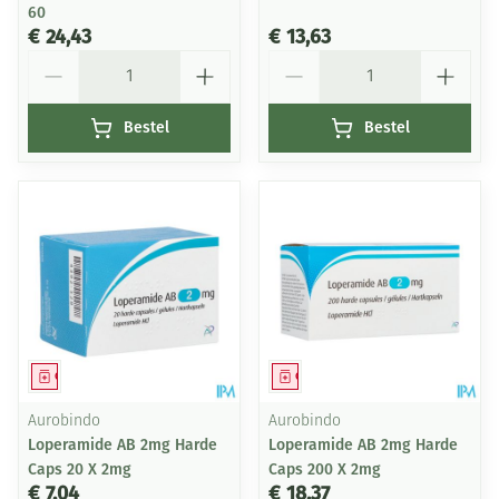
60
€ 24,43
€ 13,63
Aantal
Aantal
Bestel
Bestel
Geneesmiddel
Geneesmiddel
Aurobindo
Aurobindo
Loperamide AB 2mg Harde
Loperamide AB 2mg Harde
Caps 20 X 2mg
Caps 200 X 2mg
€ 7,04
€ 18,37