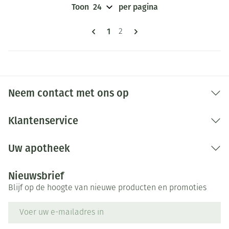
Toon
per pagina
Pagina's
U lees momenteel pagina
1
Pagina
2
Neem contact met ons op
Klantenservice
Uw apotheek
Nieuwsbrief
Blijf op de hoogte van nieuwe producten en promoties
E-mail adres