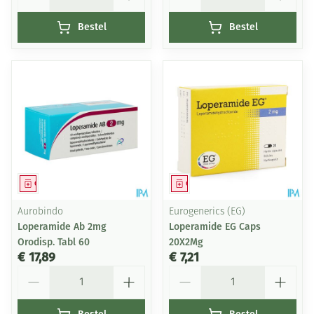
Bestel
Bestel
Geneesmiddel
Geneesmiddel
Aurobindo
Eurogenerics (EG)
Loperamide Ab 2mg
Loperamide EG Caps
Orodisp. Tabl 60
20X2Mg
€ 17,89
€ 7,21
Aantal
Aantal