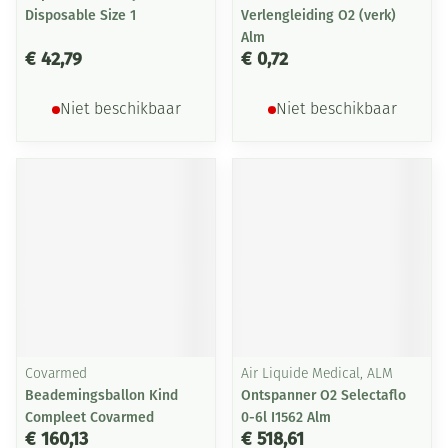
Disposable Size 1
Verlengleiding O2 (verk)
Alm
€ 42,79
€ 0,72
Niet beschikbaar
Niet beschikbaar
Covarmed
Air Liquide Medical, ALM
Beademingsballon Kind
Ontspanner O2 Selectaflo
Compleet Covarmed
0-6l I1562 Alm
€ 160,13
€ 518,61