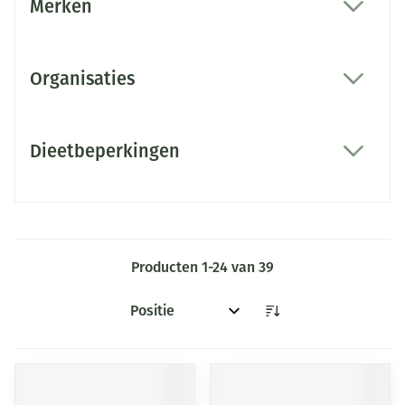
Merken
filter
Organisaties
filter
Dieetbeperkingen
filter
Producten
1
-
24
van
39
Sorteer op: