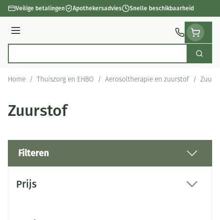
Ga naar de inhoud
Veilige betalingen
Apothekersadvies
Snelle beschikbaarheid
Menu
Zoek
Product, merk, categorie...
Home
/
Thuiszorg en EHBO
/
Aerosoltherapie en zuurstof
/
Zuurst
Zuurstof
Filteren
Doorgaan naar productlijst
Prijs
filter