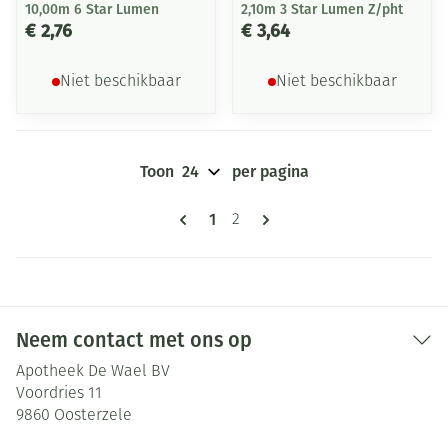
10,00m 6 Star Lumen
2,10m 3 Star Lumen Z/pht
€ 2,76
€ 3,64
Niet beschikbaar
Niet beschikbaar
Toon
per pagina
Pagina's
U lees momenteel pagina
1
Pagina
2
Neem contact met ons op
Apotheek De Wael BV
Voordries 11
9860
Oosterzele