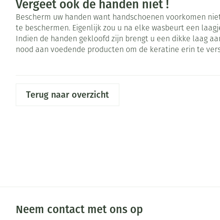
Vergeet ook de handen niet !
Zuurstof
Eelt
Bescherm uw handen want handschoenen voorkomen niet al
Ademhalingsste
te beschermen. Eigenlijk zou u na elke wasbeurt een laa
Eksteroog - lik
Indien de handen gekloofd zijn brengt u een dikke laag a
Toon meer
nood aan voedende producten om de keratine erin te vers
Spieren en gew
Specifiek voor
Naalden en spu
Terug naar overzicht
Infecties
Lichaamsverzor
Spuiten
Deodorant
Oplossing voor 
Gezichtsverzorg
Naalden
Luizen
Naalden voor in
pennaalden
Diagnostica
Toon meer
Neem contact met ons op
Haar