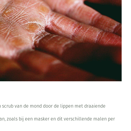
Toon meer
Diagnosetesten en
Mond en keel
stress
Vlooien en teken
meetapparatuur
Oren
Zuigtabletten
Alcoholtest
Oordopjes
Mond, muil of snavel
herapie -
en -druppels
Spray - oplossing
Bloeddrukmeter
s
Oorreiniging
Cholesteroltest
en
Oordruppels
Hartslagmeter
ulpmiddelen
Toon meer
erming
ning en -
Hygiëne
Ergonomie
Aambeien
een scrub van de mond door de lippen met draaiende
s
Bad en douche
Ademhaling en zuurstof
an, zoals bij een masker en dit verschillende malen per
je
Badkamer