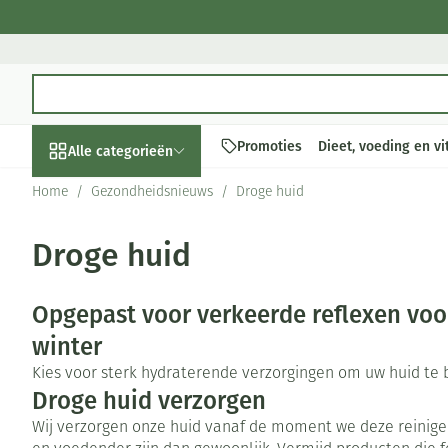
Ga naar de inhoud
Product, merk, categorie...
Promoties
Dieet, voeding en v
Alle categorieën
Home
/
Gezondheidsnieuws
/
Droge huid
Promoties
Droge huid
Schoonheid, verzorging
Haar en Hoofd
Afslanken
Zwangerschap
Geheugen
Aromatherapie
Lenzen en brill
Insecten
Maag darm stel
en hygiëne
Toon submenu voor Schoonheid,
Kammen - ontw
Maaltijdvervan
Zwangerschapsl
Verstuiver
Lensproducten
Verzorging ins
Maagzuur
Opgepast voor verkeerde reflexen voo
Dieet, voeding en
Seksualiteit
Beschadigd haa
Eetlustremmer
Borstvoeding
Essentiële olië
Brillen
Anti insecten
Lever, galblaas
vitamines
winter
hoofdirritatie
Toon submenu voor Dieet, voed
Platte buik
Lichaamsverzor
Complex - comb
Teken tang of p
Braken
Kies voor sterk hydraterende verzorgingen om uw huid te
Styling - spray 
Zwangerschap en
Zware benen
Vetverbranders
Vitamines en 
Laxeermiddele
Droge huid verzorgen
kinderen
Verzorging
Toon submenu voor Zwangersch
Toon meer
Toon meer
Toon meer
Wij verzorgen onze huid vanaf de moment we deze reinigen
Oligo-element
Honden