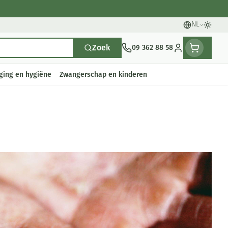
NL
Talen
Oversc
Zoek
09 362 88 58
Klant menu
ging en hygiëne
Zwangerschap en kinderen
n
ten
ts
Handen
Voedingstherapie &
Zicht
Gemmotherapie
Incontinentie
Paarden
Mineralen, vitaminen en
en
welzijn
tonica
eren
Handverzorging
Onderleggers
Ogen
Mineralen
gewrichten
Steunkousen
n
pslingerie
Handhygiëne
Luierbroekje
en - detox
Neus
Vitaminen
en hygiëne
Manicure & pedicure
Inlegverband
Keel
en supplementen
Incontinentieslips
Botten, spieren en
Toon meer
gewrichten
armtetherapie
ogels
Fytotherapie
Wondzorg