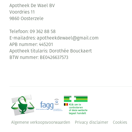
Pillendozen en
Apotheek De Wael BV
Gezichtsverzor
accessoires
Voordries 11
9860
Oosterzele
Pigmentstoorni
Telefoon:
09 362 88 58
Gevoelige huid 
E-mailadres:
apotheekdewael@
gmail.com
geïrriteerde hu
APB nummer:
445201
Gemengde huid
Apotheek titularis:
Dorothée Bouckaert
BTW nummer:
BE0426637573
Doffe huid
Toon meer
Snurken
Algemene verkoopsvoorwaarden
Privacy disclaimer
Cookies