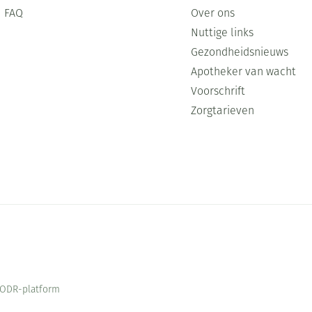
Mondmaskers
FAQ
Over ons
ging
Supplementen
Insectenwe
Nuttige links
middelen
Gezondheidsnieuws
ssen
Apotheker van wacht
-
Voorschrift
id
Zorgtarieven
Zelfbruiner
Scheren
ODR-platform