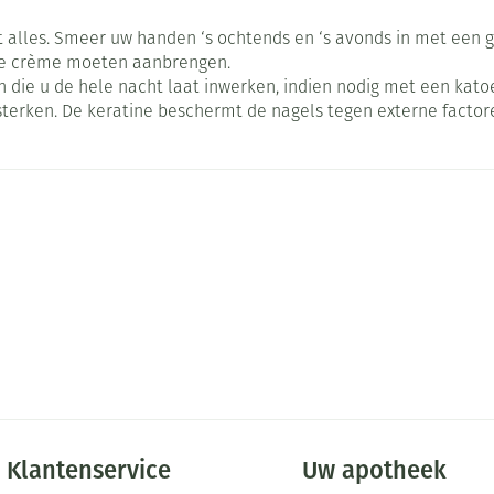
Nagelbijten
Overige diabetes producten
Zonnebank
Accessoires
les. Smeer uw handen ‘s ochtends en ‘s avonds in met een goe
Nagelversterkend
Naalden voor
Voorbereidi
lsel
Hormonaal stelsel
Gynaecolog
gje crème moeten aanbrengen.
doorn
insulinespuiten
Toon meer
Toon meer
an die u de hele nacht laat inwerken, indien nodig met een k
Toon meer
terken. De keratine beschermt de nagels tegen externe factor
richten
Zenuwstelsel
Slapelooshe
en stress
 mannen
iten
Make-up
Sondes, baxters en
Seksualiteit
Bandages en
catheters
hygiene
orthopedis
Immuniteit
Allergie
ging
Make-up penselen en
Sondes
Condooms en
Buik
gebruiksvoorwerpen
injectie
Accessoires voor sondes
Intiem welzi
Arm
Eyeliner - oogpotlood
ing
Acne
Oor
Baxters
Intieme ver
Elleboog
Mascara
sulinepen -
Catheters
Massage
Enkel en vo
Oogschaduw
Afslanken
Homeopath
Toon meer
Toon meer
Toon meer
Klantenservice
Uw apotheek