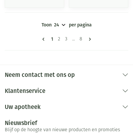
Toon
per pagina
Pagina's
U lees momenteel pagina
1
Pagina
Pagina
Pagina
2
3
...
8
Neem contact met ons op
Klantenservice
Uw apotheek
Nieuwsbrief
Blijf op de hoogte van nieuwe producten en promoties