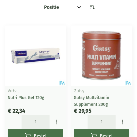
Sorteer op:
Virbac
Gutsy
Nutri Plus Gel 120g
Gutsy Multvitamin
Supplement 200g
€ 22,34
€ 29,95
Aantal
Aantal
Bestel
Bestel