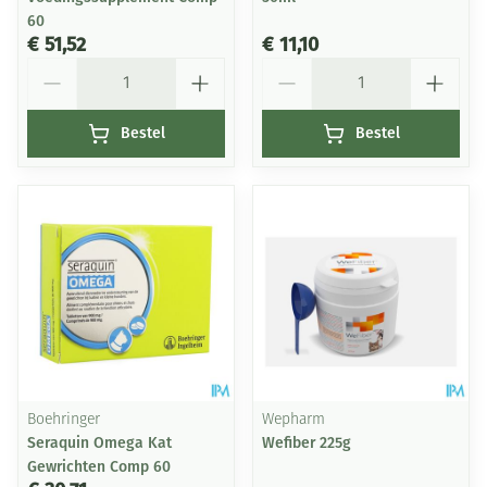
60
€ 51,52
€ 11,10
Aantal
Aantal
Bestel
Bestel
Boehringer
Wepharm
Seraquin Omega Kat
Wefiber 225g
Gewrichten Comp 60