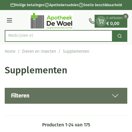
Dia 1 van 1
Ga naar de inhoud
Veilige betalingen
Apothekersadvies
Snelle beschikbaarheid
0
0 artikelen
€ 0,00
Menu
Zoek
Product, merk, categorie...
Home
/
Dieren en insecten
/
Supplementen
Supplementen
Filteren
Producten
1
-
24
van
175