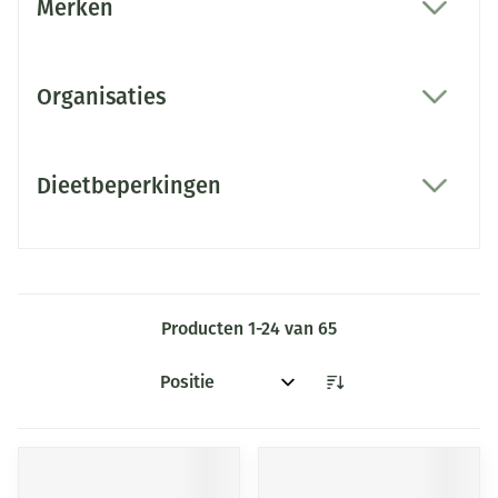
Merken
filter
Organisaties
filter
Dieetbeperkingen
filter
Producten
1
-
24
van
65
Sorteer op: