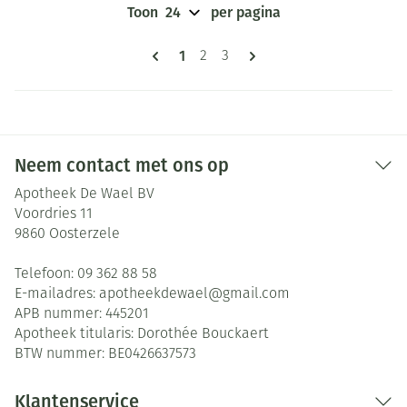
Toon
per pagina
Pagina's
U lees momenteel pagina
1
Pagina
Pagina
2
3
Neem contact met ons op
Apotheek De Wael BV
Voordries 11
9860
Oosterzele
Telefoon:
09 362 88 58
E-mailadres:
apotheekdewael@
gmail.com
APB nummer:
445201
Apotheek titularis:
Dorothée Bouckaert
BTW nummer:
BE0426637573
Klantenservice