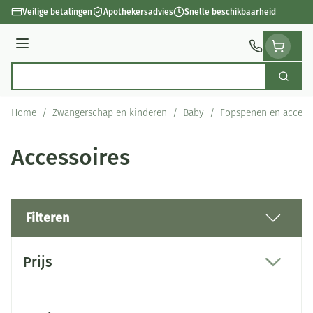
Ga naar de inhoud
Veilige betalingen
Apothekersadvies
Snelle beschikbaarheid
Menu
Zoek
Product, merk, categorie...
Home
/
Zwangerschap en kinderen
/
Baby
/
Fopspenen en access
Accessoires
Filteren
Doorgaan naar productlijst
Prijs
filter