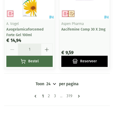
Geneesmiddel
Geneesmiddel
Op voorschrift
A. Vogel
Aspen Pharma
A.vogelarnicaforcemed
Aacifemine Comp 30 X 2mg
Forte Gel 100ml
€ 14,94
Aantal
€ 9,59
Bestel
Reserveer
Toon
per pagina
Pagina's
U lees momenteel pagina
1
Pagina
Pagina
Pagina
2
3
...
319