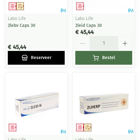
Geneesmiddel
Op voorschrift
Geneesmiddel
Labo Life
Labo Life
2lebv Caps 30
2leid Caps 30
€ 45,44
Aantal
€ 45,44
Reserveer
Bestel
Geneesmiddel
Geneesmiddel
Op voorschrift