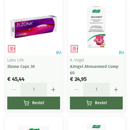
Geneesmiddel
Geneesmiddel
Labo Life
A. Vogel
2lzona Caps 30
A.Vogel Atrosanmed Comp
60
€ 45,44
€ 24,95
Aantal
Aantal
Bestel
Bestel