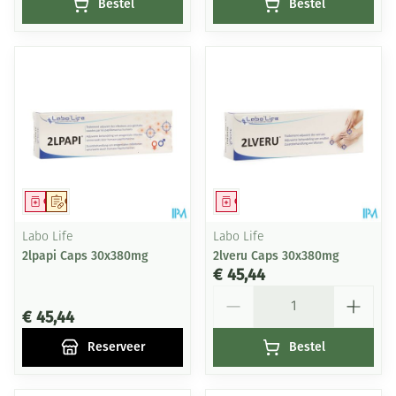
Bestel
Bestel
Geneesmiddel
Op voorschrift
Geneesmiddel
Labo Life
Labo Life
2lpapi Caps 30x380mg
2lveru Caps 30x380mg
€ 45,44
Aantal
€ 45,44
Reserveer
Bestel