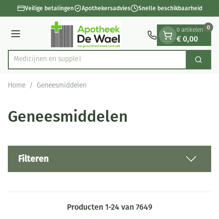
Dia 1 van 1
Ga naar de inhoud
Veilige betalingen
Apothekersadvies
Snelle beschikbaarheid
0
0 artikelen
€ 0,00
Menu
Med
Zoek
Product, merk, categorie...
Home
/
Geneesmiddelen
Geneesmiddelen
Filteren
Producten
1
-
24
van
7649