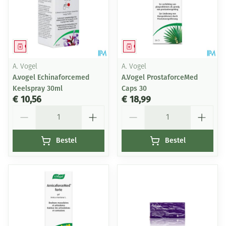
Geneesmiddel
Geneesmiddel
A. Vogel
A. Vogel
A.vogel Echinaforcemed
A.Vogel ProstaforceMed
Keelspray 30ml
Caps 30
€ 10,56
€ 18,99
Aantal
Aantal
Bestel
Bestel