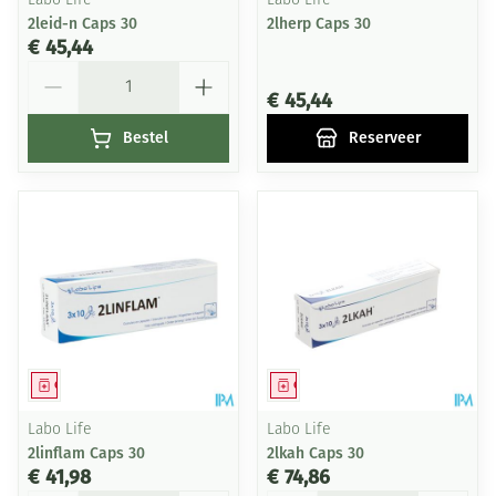
Labo Life
Labo Life
2leid-n Caps 30
2lherp Caps 30
€ 45,44
Aantal
€ 45,44
Bestel
Reserveer
Geneesmiddel
Geneesmiddel
Labo Life
Labo Life
2linflam Caps 30
2lkah Caps 30
€ 41,98
€ 74,86