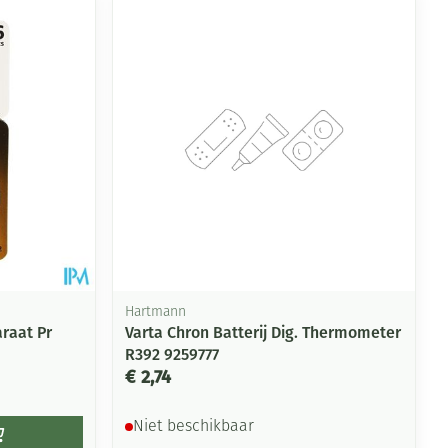
rende
Parfums en
geurproducten
Hartmann
raat Pr
Varta Chron Batterij Dig. Thermometer
R392 9259777
CBD
€ 2,74
Niet beschikbaar