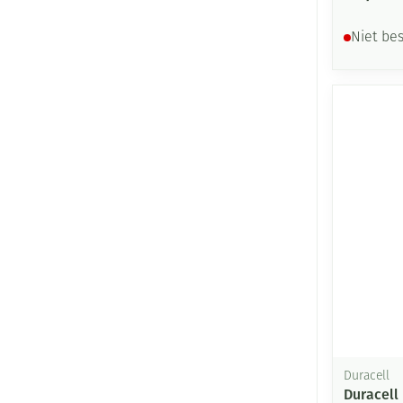
Niet be
Duracell
Duracell