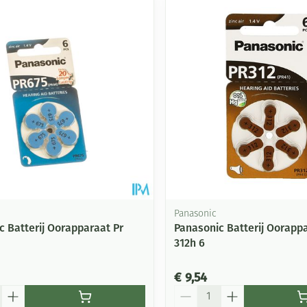
Mondmaskers
ging
Supplementen
Insectenwe
middelen
ssen
-
id
Panasonic
c Batterij Oorapparaat Pr
Panasonic Batterij Oorappa
312h 6
Zelfbruiner
Scheren
€ 9,54
Aantal