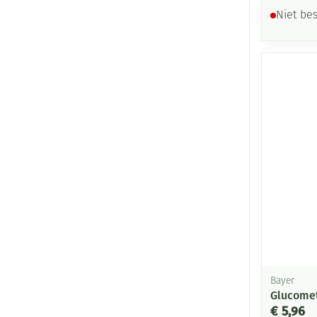
Niet be
Bayer
Glucomet
€ 5,96