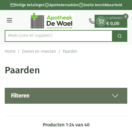
Dia 1 van 1
Ga naar de inhoud
Veilige betalingen
Apothekersadvies
Snelle beschikbaarheid
0
0 artikelen
€ 0,00
Menu
Me
Zoek
Product, merk, categorie...
Home
/
Dieren en insecten
/
Paarden
Paarden
Filteren
Producten
1
-
24
van
40