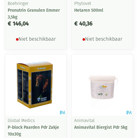
Boehringer
Phytovet
Pronutrin Granulen Emmer
Hetaren 500ml
3,5kg
€ 146,04
€ 40,36
Niet beschikbaar
Niet beschikbaar
Global Medics
Animavital
P-block Paarden Pdr Zakje
Animavital Biergist Pdr 5kg
10x30g