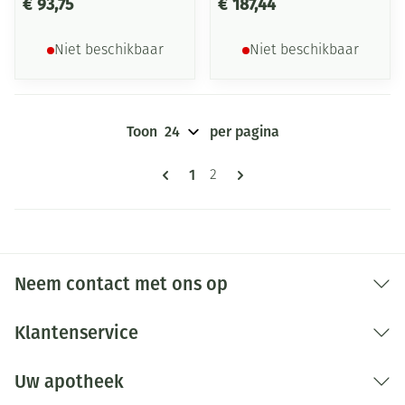
€ 93,75
€ 187,44
Niet beschikbaar
Niet beschikbaar
Toon
per pagina
Pagina's
U lees momenteel pagina
1
Pagina
2
Neem contact met ons op
Klantenservice
Uw apotheek