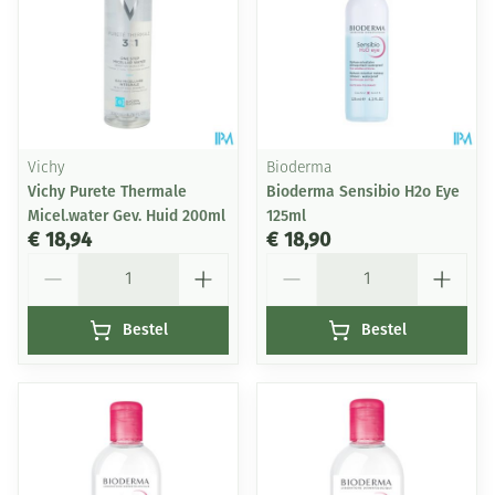
Vichy
Bioderma
Vichy Purete Thermale
Bioderma Sensibio H2o Eye
Micel.water Gev. Huid 200ml
125ml
€ 18,94
€ 18,90
Aantal
Aantal
Bestel
Bestel