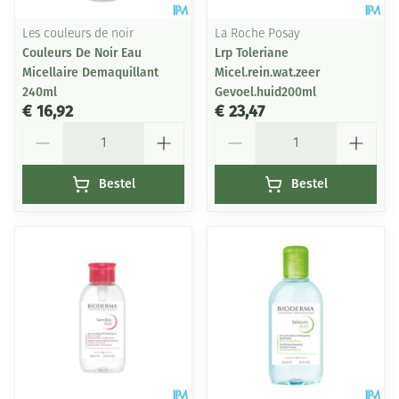
Les couleurs de noir
La Roche Posay
Couleurs De Noir Eau
Lrp Toleriane
Micellaire Demaquillant
Micel.rein.wat.zeer
240ml
Gevoel.huid200ml
€ 16,92
€ 23,47
Aantal
Aantal
Bestel
Bestel