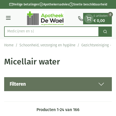
Dia 1 van 1
Ga naar de inhoud
Veilige betalingen
Apothekersadvies
Snelle beschikbaarheid
0
0 artikelen
€ 0,00
Menu
Zoek
Product, merk, categorie...
Home
/
Schoonheid, verzorging en hygiëne
/
Gezichtsreiniging - 
Micellair water
Filteren
Producten
1
-
24
van
166