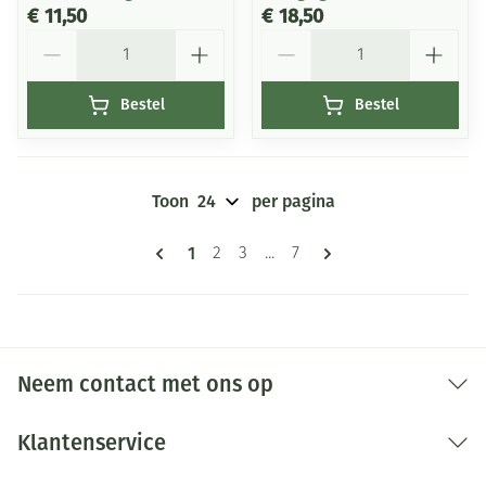
€ 11,50
€ 18,50
Aantal
Aantal
Bestel
Bestel
Toon
per pagina
Pagina's
U lees momenteel pagina
1
Pagina
Pagina
Pagina
2
3
...
7
Neem contact met ons op
Klantenservice