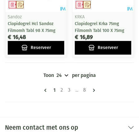
Geneesmiddel
Op voorschrift
Geneesmiddel
Op voorschrift
Sandoz
KRKA
Clopidogrel Hcl Sandoz
Clopidogrel Krka 75mg
Filmomh Tabl 98 X 75mg
Filmomh Tabl 100 X 75mg
€ 16,48
€ 16,89
Reserveer
Reserveer
Toon
per pagina
Pagina's
U lees momenteel pagina
1
Pagina
Pagina
Pagina
2
3
...
8
Neem contact met ons op