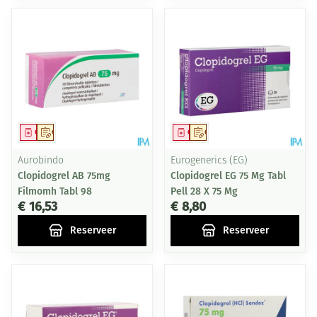
Geneesmiddel
Op voorschrift
Geneesmiddel
Op voorschrift
Aurobindo
Eurogenerics (EG)
Clopidogrel AB 75mg
Clopidogrel EG 75 Mg Tabl
Filmomh Tabl 98
Pell 28 X 75 Mg
€ 16,53
€ 8,80
Reserveer
Reserveer