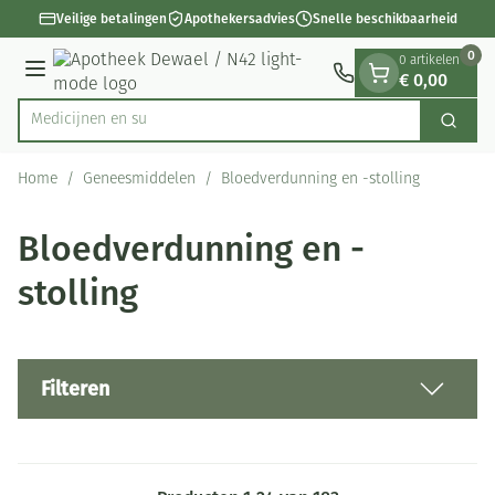
Dia 1 van 1
Ga naar de inhoud
Veilige betalingen
Apothekersadvies
Snelle beschikbaarheid
0
0 artikelen
€ 0,00
Menu
Zoek
Product, merk, categorie...
Home
/
Geneesmiddelen
/
Bloedverdunning en -stolling
Bloedverdunning en -
stolling
Filteren