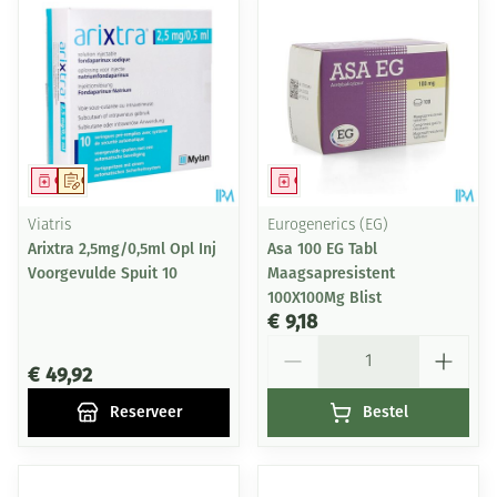
Geneesmiddel
Op voorschrift
Geneesmiddel
Viatris
Eurogenerics (EG)
Arixtra 2,5mg/0,5ml Opl Inj
Asa 100 EG Tabl
Voorgevulde Spuit 10
Maagsapresistent
100X100Mg Blist
€ 9,18
Aantal
€ 49,92
Reserveer
Bestel