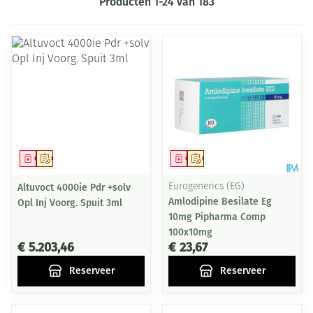
Producten
1
-
24
van
183
Geneesmiddel
Op voorschrift
Geneesmiddel
Op voorschrift
Altuvoct 4000ie Pdr +solv
Eurogenerics (EG)
Amlodipine Besilate Eg
Opl Inj Voorg. Spuit 3ml
10mg Pipharma Comp
100x10mg
€ 5.203,46
€ 23,67
Reserveer
Reserveer