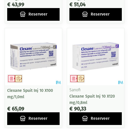
€ 43,99
€ 51,04
Reserveer
Reserveer
Geneesmiddel
Op voorschrift
Geneesmiddel
Op voorschrift
Clexane Spuit Inj 10 X100
Sanofi
Clexane Spuit Inj 10 X120
mg/1,0ml
mg/0,8ml
€ 65,09
€ 90,33
Reserveer
Reserveer