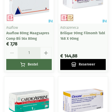
Geneesmiddel
Geneesmiddel
Op voorschrift
Asaflow
Astrazeneca
Asaflow 80mg Maagsapres
Brilique 90mg Filmomh Tabl
Comp Bli 56x 80mg
168 X 90mg
€ 7,78
Aantal
€ 144,88
Bestel
Reserveer