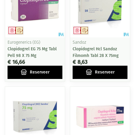
Geneesmiddel
Op voorschrift
Geneesmiddel
Op voorschrift
Eurogenerics (EG)
Sandoz
Clopidogrel EG 75 Mg Tabl
Clopidogrel Hcl Sandoz
Pell 98 X 75 Mg
Filmomh Tabl 28 X 75mg
€ 16,66
€ 8,63
Reserveer
Reserveer