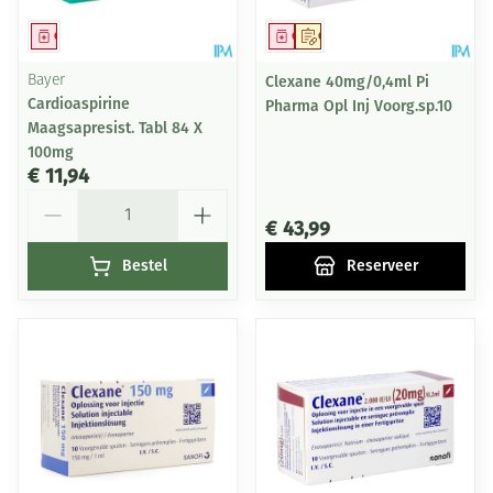
Geneesmiddel
Geneesmiddel
Op voorschrift
Bayer
Clexane 40mg/0,4ml Pi
Cardioaspirine
Pharma Opl Inj Voorg.sp.10
Maagsapresist. Tabl 84 X
100mg
€ 11,94
Aantal
€ 43,99
Bestel
Reserveer