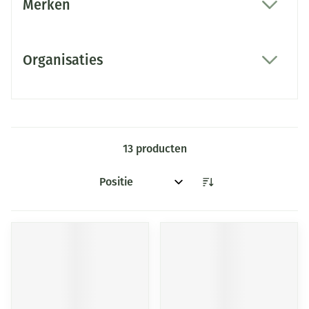
Merken
filter
Organisaties
filter
13
producten
Sorteer op: