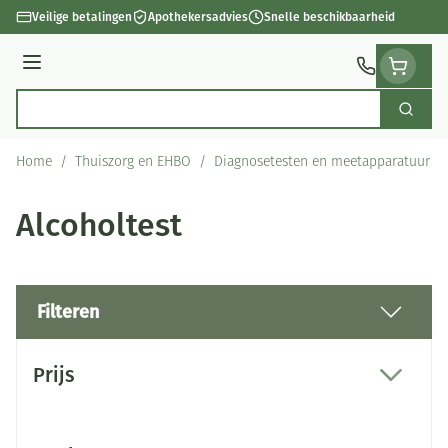
Ga naar de inhoud
Veilige betalingen
Apothekersadvies
Snelle beschikbaarheid
Menu
Zoek
Product, merk, categorie...
Home
/
Thuiszorg en EHBO
/
Diagnosetesten en meetapparatuur
/
Alcoholtest
Filteren
Doorgaan naar productlijst
Prijs
filter