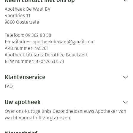
Neem contact met ons op
Apotheek De Wael BV
Voordries 11
9860
Oosterzele
Telefoon:
09 362 88 58
E-mailadres:
apotheekdewael@
gmail.com
APB nummer:
445201
Apotheek titularis:
Dorothée Bouckaert
BTW nummer:
BE0426637573
Klantenservice
FAQ
Uw apotheek
Over ons
Nuttige links
Gezondheidsnieuws
Apotheker van
wacht
Voorschrift
Zorgtarieven