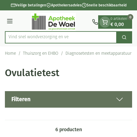
Dia 1 van 1
Ga naar de inhoud
Veilige betalingen
Apothekersadvies
Snelle beschikbaarheid
0
0 artikelen
€ 0,00
Menu
Vind snel wondverzorgin
Zoek
Product, merk, categorie...
Home
/
Thuiszorg en EHBO
/
Diagnosetesten en meetapparatuur
/
Ovulatietest
Filteren
6
producten