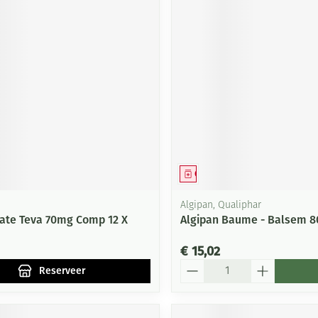
middel
voorschrift
Geneesmiddel
Algipan, Qualiphar
ate Teva 70mg Comp 12 X
Algipan Baume - Balsem 8
€ 15,02
Aantal
Reserveer