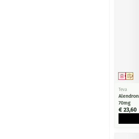
Genees
Op 
Teva
Alendron
70mg
€ 23,60