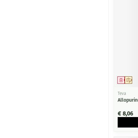
Genees
Op 
Teva
Allopuri
€ 8,06