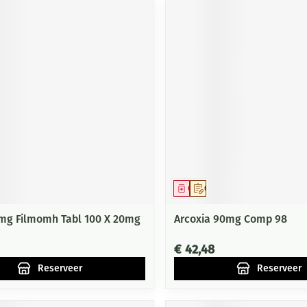
middel
voorschrift
Geneesmiddel
Op voorschrift
mg Filmomh Tabl 100 X 20mg
Arcoxia 90mg Comp 98
€ 42,48
Reserveer
Reserveer