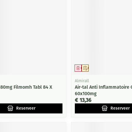
middel
voorschrift
Geneesmiddel
Op voorschrift
Almirall
 80mg Filmomh Tabl 84 X
Air-tal Anti Inflammatoire
60x100mg
€ 13,36
Reserveer
Reserveer