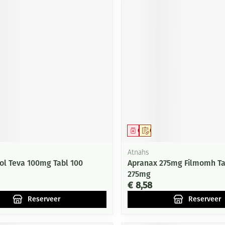
middel
voorschrift
Geneesmiddel
Op voorschrift
Atnahs
nol Teva 100mg Tabl 100
Apranax 275mg Filmomh Ta
275mg
€ 8,58
Reserveer
Reserveer