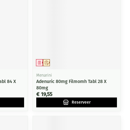
rende
Parfums en
geurproducten
Geneesmiddel
Op voorschrift
Menarini
abl 84 X
Adenuric 80mg Filmomh Tabl 28 X
80mg
CBD
€ 19,55
Reserveer