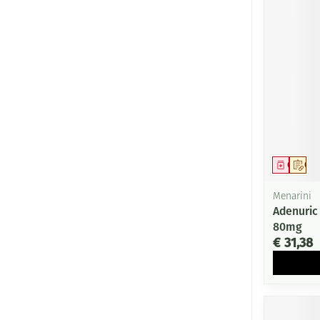
Genees
Op 
Menarini
Adenuric
80mg
€ 31,38