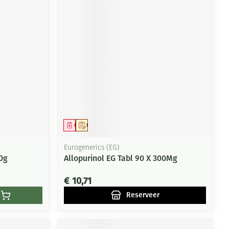
Geneesmiddel
Op voorschrift
Eurogenerics (EG)
0g
Allopurinol EG Tabl 90 X 300Mg
€ 10,71
Reserveer