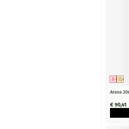
Genees
Op 
Arava 20
€ 90,41