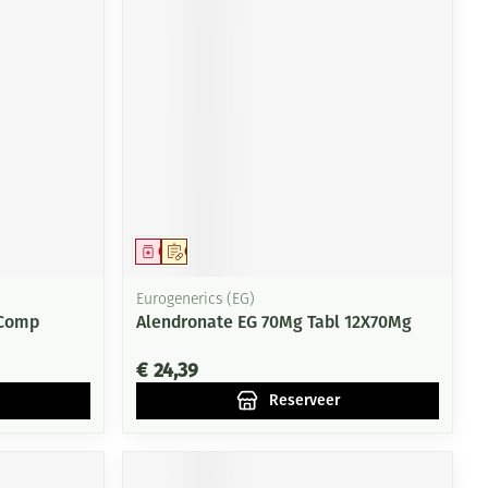
Geneesmiddel
Op voorschrift
Eurogenerics (EG)
 Comp
Alendronate EG 70Mg Tabl 12X70Mg
€ 24,39
Reserveer