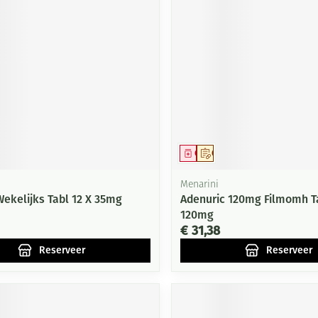
Mondmaskers
ging
Supplementen
Insectenwe
middelen
ssen
-
id
middel
voorschrift
Geneesmiddel
Op voorschrift
Menarini
Wekelijks Tabl 12 X 35mg
Adenuric 120mg Filmomh T
120mg
Zelfbruiner
Scheren
€ 31,38
Reserveer
Reserveer