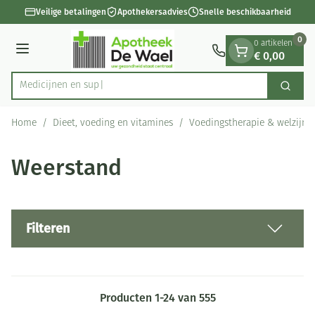
Dia 1 van 1
Ga naar de inhoud
Veilige betalingen
Apothekersadvies
Snelle beschikbaarheid
0
0 artikelen
€ 0,00
Menu
Zoek
Product, merk, categorie...
Home
/
Dieet, voeding en vitamines
/
Voedingstherapie & welzijn
Weerstand
Filteren
Producten
1
-
24
van
555