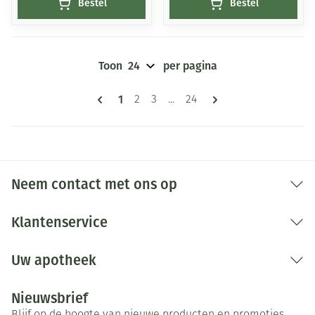
Bestel
Bestel
Toon
per pagina
Pagina's
U lees momenteel pagina
1
Pagina
Pagina
Pagina
2
3
...
24
Neem contact met ons op
Klantenservice
Uw apotheek
Nieuwsbrief