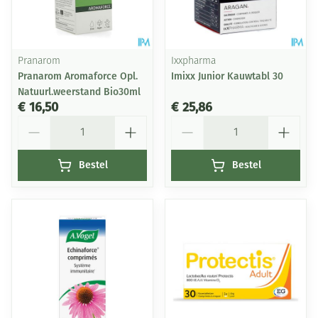
Pranarom
Ixxpharma
Pranarom Aromaforce Opl.
Imixx Junior Kauwtabl 30
Natuurl.weerstand Bio30ml
€ 16,50
€ 25,86
Aantal
Aantal
Bestel
Bestel