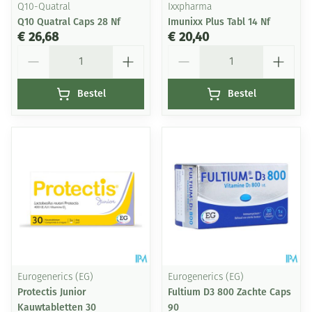
Q10-Quatral
Ixxpharma
Q10 Quatral Caps 28 Nf
Imunixx Plus Tabl 14 Nf
€ 26,68
€ 20,40
Aantal
Aantal
Bestel
Bestel
Eurogenerics (EG)
Eurogenerics (EG)
Protectis Junior
Fultium D3 800 Zachte Caps
Kauwtabletten 30
90