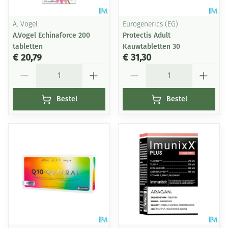
A. Vogel
Eurogenerics (EG)
A.Vogel Echinaforce 200
Protectis Adult
tabletten
Kauwtabletten 30
€ 20,79
€ 31,30
Aantal
Aantal
Bestel
Bestel