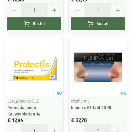
Aantal
Aantal
Bestel
Bestel
Eurogenerics (EG)
Ixxpharma
Protectis Junior
Imunixx G7 Tabl 40 Nf
Kauwtabletten 14
€ 17,94
€ 37,70
Aantal
Aantal