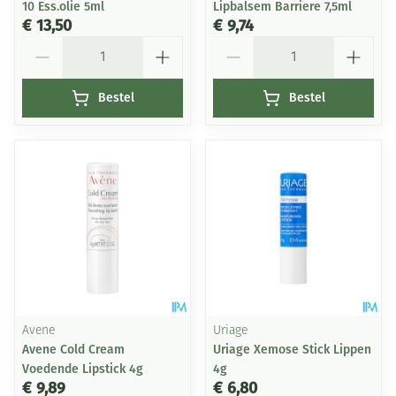
10 Ess.olie 5ml
Lipbalsem Barriere 7,5ml
€ 13,50
€ 9,74
Aantal
Aantal
Bestel
Bestel
Avene
Uriage
Avene Cold Cream
Uriage Xemose Stick Lippen
Voedende Lipstick 4g
4g
€ 9,89
€ 6,80