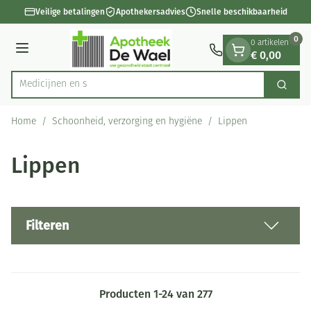
Dia 1 van 1
Ga naar de inhoud
Veilige betalingen
Apothekersadvies
Snelle beschikbaarheid
0
0 artikelen
€ 0,00
Menu
Zoek
Product, merk, categorie...
Home
/
Schoonheid, verzorging en hygiëne
/
Lippen
Lippen
Filteren
Producten
1
-
24
van
277