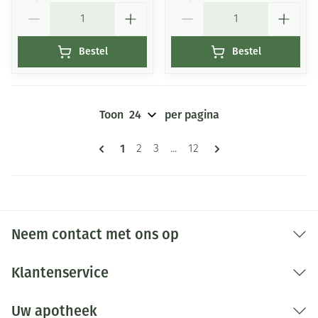
Aantal
Aantal
Bestel
Bestel
Toon
per pagina
Pagina's
U lees momenteel pagina
1
Pagina
Pagina
Pagina
2
3
...
12
Neem contact met ons op
Klantenservice
Uw apotheek