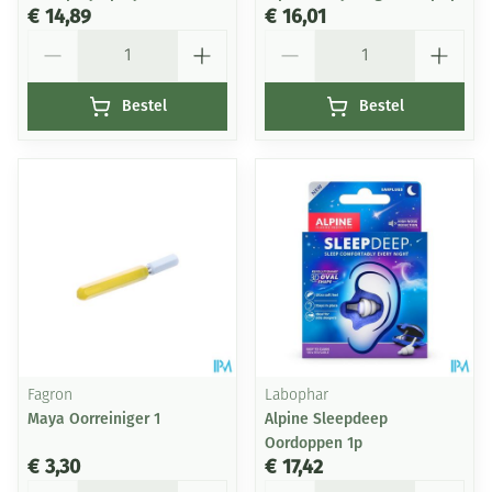
€ 14,89
€ 16,01
Aantal
Aantal
Bestel
Bestel
Fagron
Labophar
Maya Oorreiniger 1
Alpine Sleepdeep
Oordoppen 1p
€ 3,30
€ 17,42
Aantal
Aantal