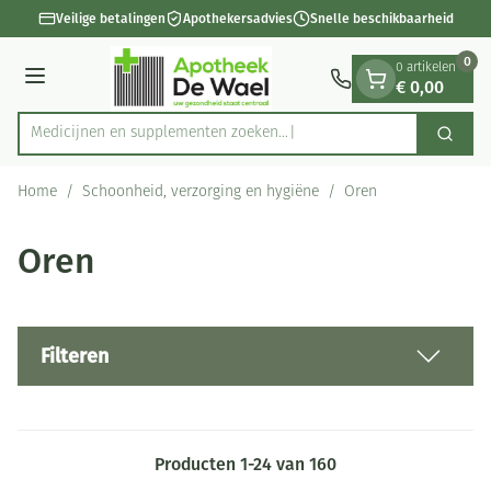
Dia 1 van 1
Ga naar de inhoud
Veilige betalingen
Apothekersadvies
Snelle beschikbaarheid
0
0 artikelen
€ 0,00
Menu
Medicijnen en supp
Zoek
Product, merk, categorie...
Home
/
Schoonheid, verzorging en hygiëne
/
Oren
Oren
Filteren
Producten
1
-
24
van
160