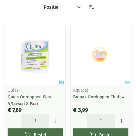
Sorteer op:
Quies
Aquacel
Quies Oordoppen Was
Biopax Oordoppen Chutt 4
A/lawaai 8 Paar
€ 7,69
€ 3,99
Aantal
Aantal
Bestel
Bestel