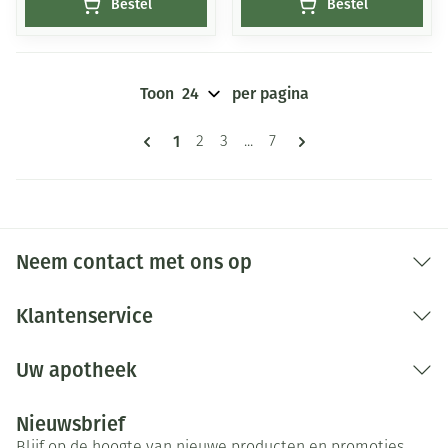
Bestel
Bestel
Toon
per pagina
Pagina's
U lees momenteel pagina
1
Pagina
Pagina
Pagina
2
3
...
7
Neem contact met ons op
Klantenservice
Uw apotheek
Nieuwsbrief