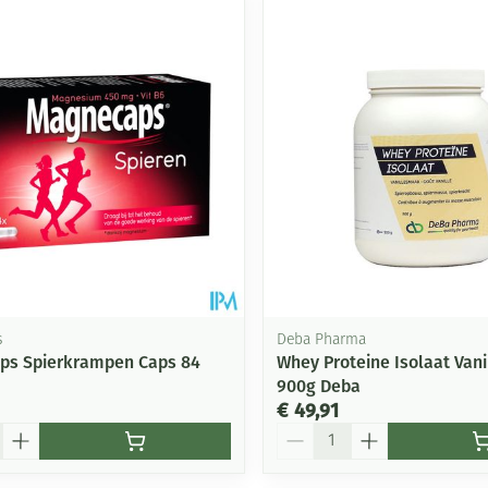
Mondmaskers
ging
Supplementen
Insectenwe
middelen
ssen
-
id
s
Deba Pharma
ps Spierkrampen Caps 84
Whey Proteine Isolaat Vani
900g Deba
Zelfbruiner
Scheren
€ 49,91
Aantal