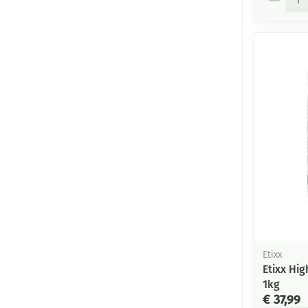
Etixx
Etixx Hi
1kg
€ 37,99