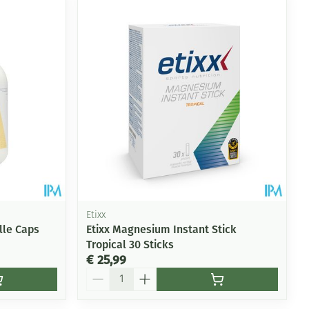
rende
Parfums en
geurproducten
Etixx
lle Caps
Etixx Magnesium Instant Stick
Tropical 30 Sticks
CBD
€ 25,99
Aantal