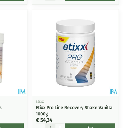
Etixx
s
Etixx Pro Line Recovery Shake Vanilla
1000g
€ 54,34
Aantal