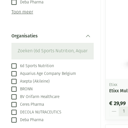
Aerosol toestel
kloven
Deba Pharma
Creme, gel en s
Aerosol accesso
Blaren
Toon meer
Zuurstof
Eelt
Ademhalingsste
Eksteroog - lik
Organisaties
Toon meer
filter
Spieren en gew
Specifiek voor
Naalden en spu
6d Sports Nutrition
Aquarius Age Company Belgium
Infecties
Lichaamsverzor
Spuiten
Asepta (Akileine)
Etixx
Deodorant
Oplossing voor 
BRONN
Etixx Mu
Gezichtsverzorg
Naalden
Luizen
BV Orifarm Healthcare
€ 29,99
Ceres Pharma
Naalden voor in
Aantal
pennaalden
DECOLA NUTRACEUTICS
Diagnostica
Deba Pharma
Toon meer