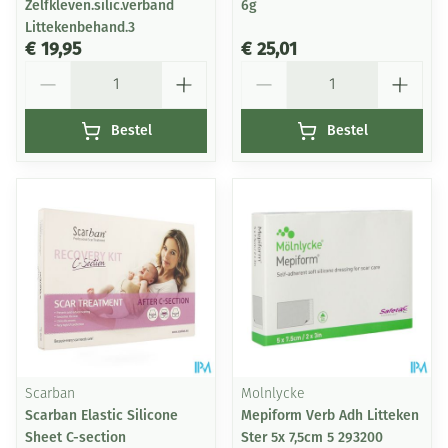
Zelfkleven.silic.verband
6g
Littekenbehand.3
€ 19,95
€ 25,01
Aantal
Aantal
Bestel
Bestel
Scarban
Molnlycke
Scarban Elastic Silicone
Mepiform Verb Adh Litteken
Sheet C-section
Ster 5x 7,5cm 5 293200