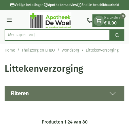
Dia 1 van 1
Ga naar de inhoud
Veilige betalingen
Apothekersadvies
Snelle beschikbaarheid
0
0 artikelen
€ 0,00
Menu
Zoek
Product, merk, categorie...
Home
/
Thuiszorg en EHBO
/
Wondzorg
/
Littekenverzorging
Littekenverzorging
Filteren
Producten
1
-
24
van
80