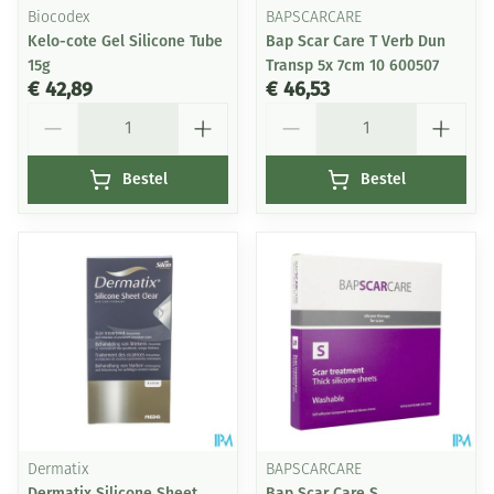
Biocodex
BAPSCARCARE
Kelo-cote Gel Silicone Tube
Bap Scar Care T Verb Dun
15g
Transp 5x 7cm 10 600507
€ 42,89
€ 46,53
Aantal
Aantal
Bestel
Bestel
Dermatix
BAPSCARCARE
Dermatix Silicone Sheet
Bap Scar Care S