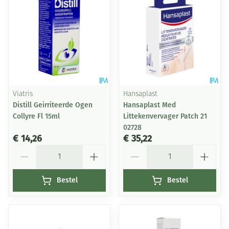
Viatris
Hansaplast
Distill Geirriteerde Ogen
Hansaplast Med
Collyre Fl 15ml
Littekenvervager Patch 21
02728
€ 14,26
€ 35,22
Aantal
Aantal
Bestel
Bestel