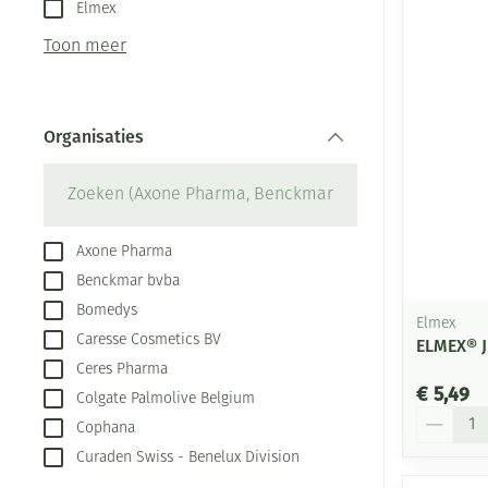
Aerosol toestel
kloven
Elmex
Creme, gel en s
Aerosol accesso
Blaren
Toon meer
Zuurstof
Eelt
Ademhalingsste
Eksteroog - lik
Organisaties
Toon meer
filter
Spieren en gew
Specifiek voor
Naalden en spu
Axone Pharma
Benckmar bvba
Infecties
Lichaamsverzor
Spuiten
Bomedys
Elmex
Deodorant
Oplossing voor 
Caresse Cosmetics BV
ELMEX® 
Gezichtsverzorg
Naalden
Luizen
Ceres Pharma
€ 5,49
Colgate Palmolive Belgium
Naalden voor in
Aantal
pennaalden
Cophana
Diagnostica
Curaden Swiss - Benelux Division
Toon meer