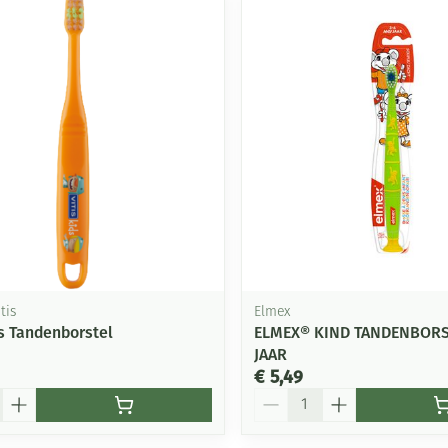
Mondmaskers
ging
Supplementen
Insectenwe
middelen
ssen
-
id
tis
Elmex
ds Tandenborstel
ELMEX® KIND TANDENBORS
JAAR
Zelfbruiner
Scheren
€ 5,49
Aantal