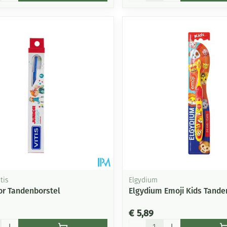
tis
Elgydium
ior Tandenborstel
Elgydium Emoji Kids Tande
€ 5,89
Aantal