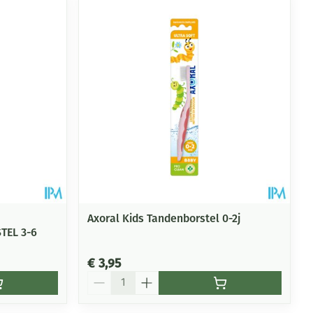
rende
Parfums en
geurproducten
Axoral Kids Tandenborstel 0-2j
TEL 3-6
CBD
€ 3,95
Aantal