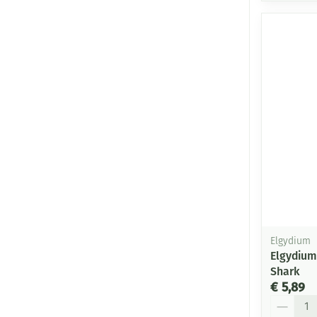
Elgydium
Elgydium
Shark
€ 5,89
Aantal