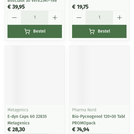
Blist.tabl 30 Verv.2547-198
€ 39,95
€ 19,75
Aantal
Aantal
Bestel
Bestel
Metagenics
Pharma Nord
E-dyn Caps 60 22835
Bio-Pycnogenol 120+30 Tabl
Metagenics
PROMOpack
€ 28,30
€ 74,94