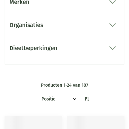
Merken
filter
Organisaties
filter
Dieetbeperkingen
filter
Producten
1
-
24
van
187
Sorteer op: