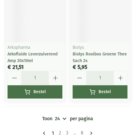
Arkopharma
Biolys
Arkofluide Leverzuiverend
Biolys Rooibos Groene Thee
Amp 20x10ml
Sach 24
€ 21,51
€ 5,95
Aantal
Aantal
Bestel
Bestel
Toon
per pagina
Pagina's
U lees momenteel pagina
1
Pagina
Pagina
Pagina
2
3
...
8