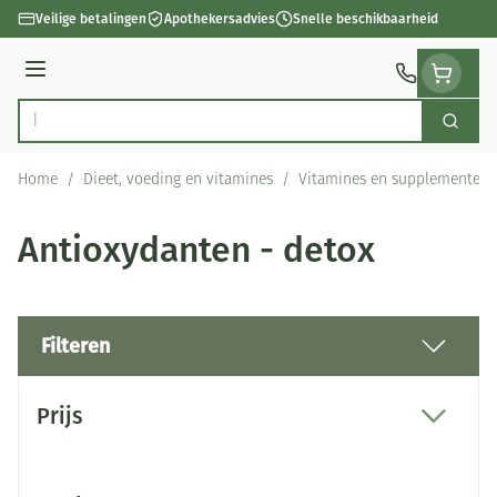
Ga naar de inhoud
Veilige betalingen
Apothekersadvies
Snelle beschikbaarheid
Menu
Zoek
Product, merk, categorie...
Home
/
Dieet, voeding en vitamines
/
Vitamines en supplementen
Antioxydanten - detox
Filteren
Doorgaan naar productlijst
Prijs
filter