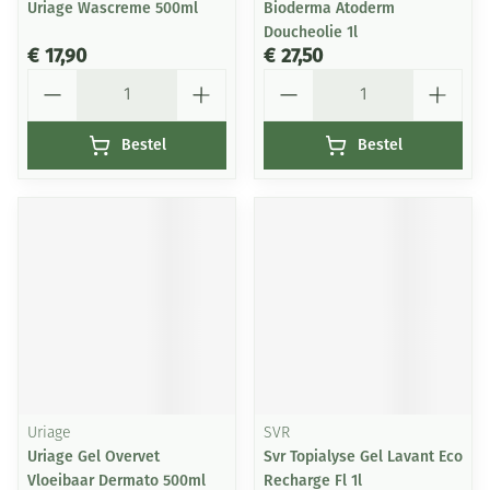
Uriage Wascreme 500ml
Bioderma Atoderm
Doucheolie 1l
€ 17,90
€ 27,50
Aantal
Aantal
Bestel
Bestel
Uriage
SVR
Uriage Gel Overvet
Svr Topialyse Gel Lavant Eco
Vloeibaar Dermato 500ml
Recharge Fl 1l