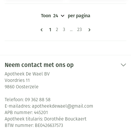
Toon
per pagina
Pagina's
U lees momenteel pagina
1
Pagina
Pagina
Pagina
2
3
...
23
Neem contact met ons op
Apotheek De Wael BV
Voordries 11
9860
Oosterzele
Telefoon:
09 362 88 58
E-mailadres:
apotheekdewael@
gmail.com
APB nummer:
445201
Apotheek titularis:
Dorothée Bouckaert
BTW nummer:
BE0426637573