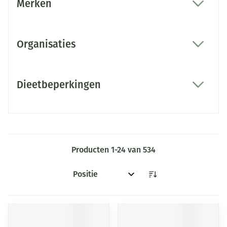
Merken
filter
Organisaties
filter
Dieetbeperkingen
filter
Producten
1
-
24
van
534
Sorteer op: