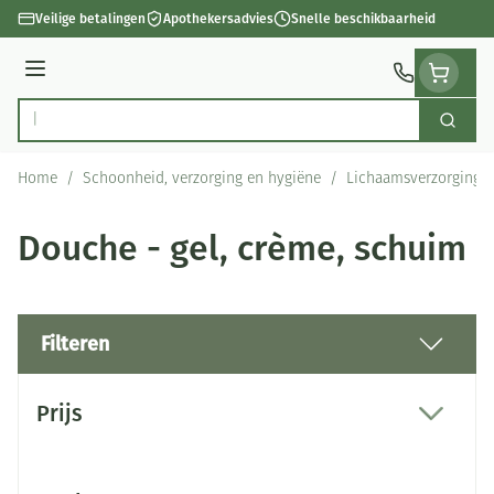
Ga naar de inhoud
Veilige betalingen
Apothekersadvies
Snelle beschikbaarheid
Menu
Zoek
Product, merk, categorie...
Home
/
Schoonheid, verzorging en hygiëne
/
Lichaamsverzorging
Douche - gel, crème, schuim
Filteren
Doorgaan naar productlijst
Prijs
filter