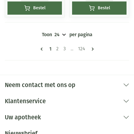
Bestel
Bestel
Toon
per pagina
Pagina's
U lees momenteel pagina
1
Pagina
Pagina
Pagina
2
3
...
124
Neem contact met ons op
Klantenservice
Uw apotheek
Nieuwsbrief