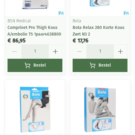
BSN Medical
Bota
Comprinet Pro Thigh Kous
Bota Relax 280 Korte Kous
A/embolie T5 1paar4638800
Zwrt N3 2
€ 86,95
€ 17,76
Aantal
Aantal
Bestel
Bestel