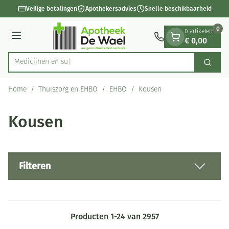
Dia 1 van 1
Ga naar de inhoud
Veilige betalingen
Apothekersadvies
Snelle beschikbaarheid
0
0 artikelen
€ 0,00
Menu
Zoek
Product, merk, categorie...
Home
/
Thuiszorg en EHBO
/
EHBO
/
Kousen
Kousen
Filteren
Producten
1
-
24
van
2957