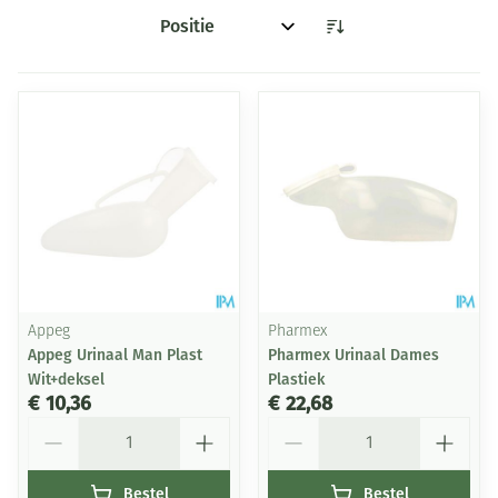
Sorteer op:
Appeg
Pharmex
Appeg Urinaal Man Plast
Pharmex Urinaal Dames
Wit+deksel
Plastiek
€ 10,36
€ 22,68
Aantal
Aantal
Bestel
Bestel