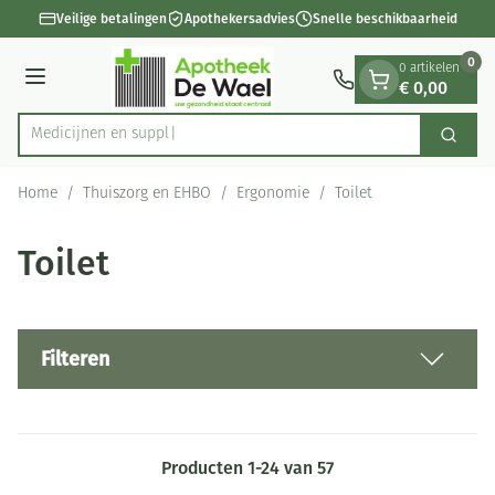
Dia 1 van 1
Ga naar de inhoud
Veilige betalingen
Apothekersadvies
Snelle beschikbaarheid
0
0 artikelen
€ 0,00
Menu
M
Zoek
Product, merk, categorie...
Home
/
Thuiszorg en EHBO
/
Ergonomie
/
Toilet
Toilet
Filteren
Producten
1
-
24
van
57