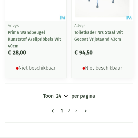
Advys
Advys
Prima Wandbeugel
Toiletkader Nrs Staal Wit
Kunststof A/slipribbels Wit
Gecoat Vrijstaand 43cm
40cm
€ 28,00
€ 94,50
Niet beschikbaar
Niet beschikbaar
Toon
per pagina
Pagina's
U lees momenteel pagina
1
Pagina
Pagina
2
3