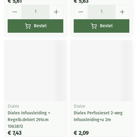
€ 5,61
€ 5,63
Aantal
Aantal
Bestel
Bestel
Dialex
Dialex
Dialex Infuusleiding +
Dialex Perfusieset 2-weg
Regelb.debiet 295cm
Infuusleiding+u 2m
1063872
€ 7,43
€ 2,09