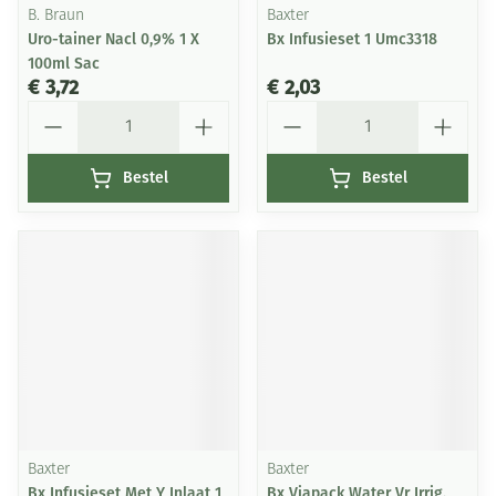
B. Braun
Baxter
Uro-tainer Nacl 0,9% 1 X
Bx Infusieset 1 Umc3318
100ml Sac
€ 3,72
€ 2,03
Aantal
Aantal
Bestel
Bestel
Baxter
Baxter
Bx Infusieset Met Y Inlaat 1
Bx Viapack Water Vr Irrig.