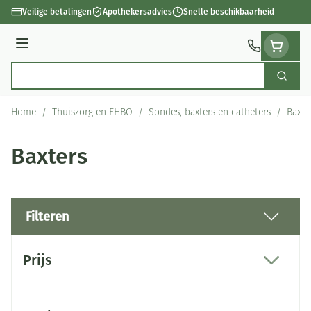
Ga naar de inhoud
Veilige betalingen
Apothekersadvies
Snelle beschikbaarheid
Menu
Zoek
Product, merk, categorie...
Home
/
Thuiszorg en EHBO
/
Sondes, baxters en catheters
/
Baxte
Baxters
Filteren
Doorgaan naar productlijst
Prijs
filter