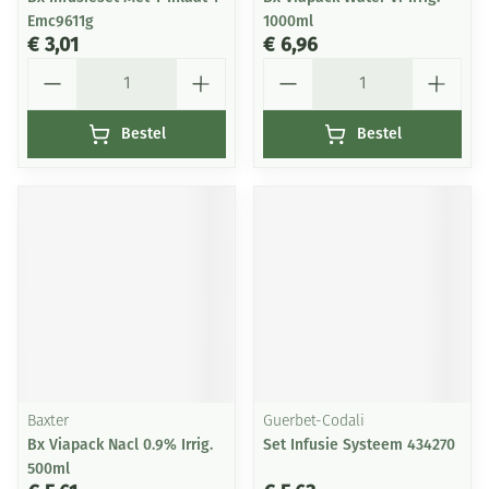
Emc9611g
1000ml
€ 3,01
€ 6,96
Aantal
Aantal
Bestel
Bestel
Baxter
Guerbet-Codali
Bx Viapack Nacl 0.9% Irrig.
Set Infusie Systeem 434270
500ml