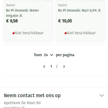
Baxter
Baxter
Bx Pl Uromatic Water
Bx Pl Uromatic Nacl 0,9% 3l
Irrigatie 3l
€ 9,58
€ 10,05
Niet beschikbaar
Niet beschikbaar
Toon
per pagina
Pagina's
U lees momenteel pagina
1
Pagina
2
Neem contact met ons op
Apotheek De Wael BV