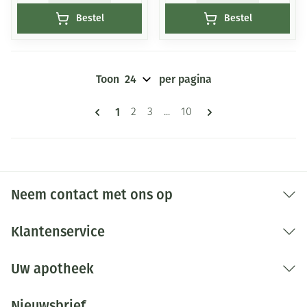
Bestel
Bestel
Toon
per pagina
Pagina's
U lees momenteel pagina
1
Pagina
Pagina
Pagina
2
3
...
10
Neem contact met ons op
Klantenservice
Uw apotheek
Nieuwsbrief