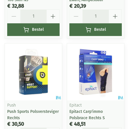
€ 32,88
€ 20,39
Aantal
Aantal
Bestel
Bestel
Push
Epitact
Push Sports Polsversteviger
Epitact Carp'immo
Rechts
Polsbrace Rechts S
€ 30,50
€ 48,51