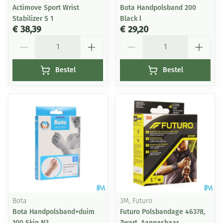
Actimove Sport Wrist
Bota Handpolsband 200
Stabilizer S 1
Black l
€ 38,39
€ 29,20
Aantal
Aantal
Bestel
Bestel
Bota
3M, Futuro
Bota Handpolsband+duim
Futuro Polsbandage 46378,
100 Skin N3
Zwart, Aanpasbaar