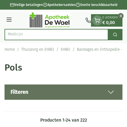
Dia 1 van 1
Ga naar de inhoud
Veilige betalingen
Apothekersadvies
Snelle beschikbaarheid
0
0 artikelen
€ 0,00
Menu
Zoek
Product, merk, categorie...
Home
/
Thuiszorg en EHBO
/
EHBO
/
Bandages en Orthopedie - o
Pols
Filteren
Producten
1
-
24
van
222