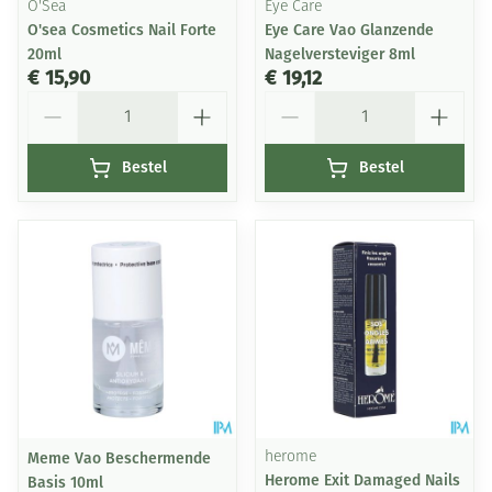
O'Sea
Eye Care
O'sea Cosmetics Nail Forte
Eye Care Vao Glanzende
20ml
Nagelversteviger 8ml
€ 15,90
€ 19,12
Aantal
Aantal
Bestel
Bestel
Meme Vao Beschermende
herome
Herome Exit Damaged Nails
Basis 10ml