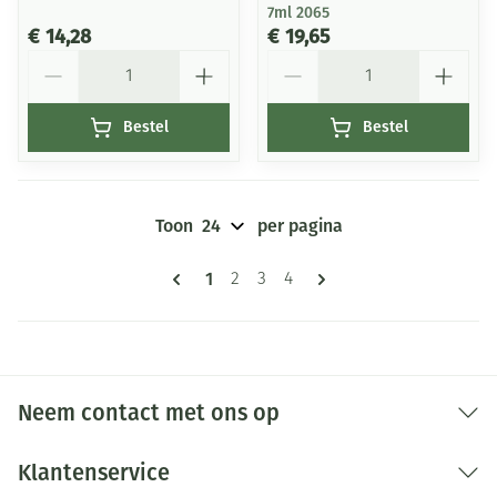
7ml 2065
€ 14,28
€ 19,65
Aantal
Aantal
Bestel
Bestel
Toon
per pagina
Pagina's
U lees momenteel pagina
1
Pagina
Pagina
Pagina
2
3
4
Neem contact met ons op
Klantenservice