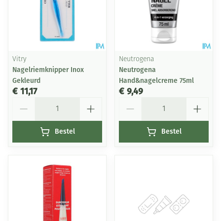
Vitry
Neutrogena
Nagelriemknipper Inox
Neutrogena
Gekleurd
Hand&nagelcreme 75ml
€ 11,17
€ 9,49
Aantal
Aantal
Bestel
Bestel