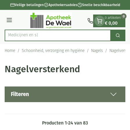
Dia 1 van 1
Ga naar de inhoud
Veilige betalingen
Apothekersadvies
Snelle beschikbaarheid
0
0 artikelen
€ 0,00
Menu
Zoek
Product, merk, categorie...
Home
/
Schoonheid, verzorging en hygiëne
/
Nagels
/
Nagelverst
Nagelversterkend
Filteren
Producten
1
-
24
van
83