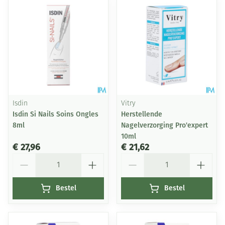
Isdin
Vitry
Isdin Si Nails Soins Ongles
Herstellende
8ml
Nagelverzorging Pro'expert
10ml
€ 27,96
€ 21,62
Aantal
Aantal
Bestel
Bestel