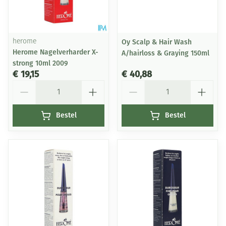
herome
Oy Scalp & Hair Wash
Herome Nagelverharder X-
A/hairloss & Graying 150ml
strong 10ml 2009
€ 19,15
€ 40,88
Aantal
Aantal
Bestel
Bestel