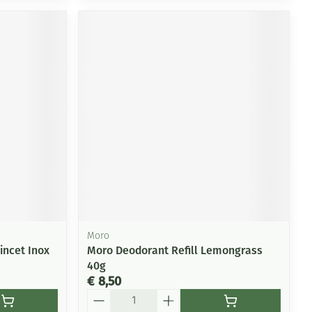
Moro
ncet Inox
Moro Deodorant Refill Lemongrass
40g
€ 8,50
Aantal