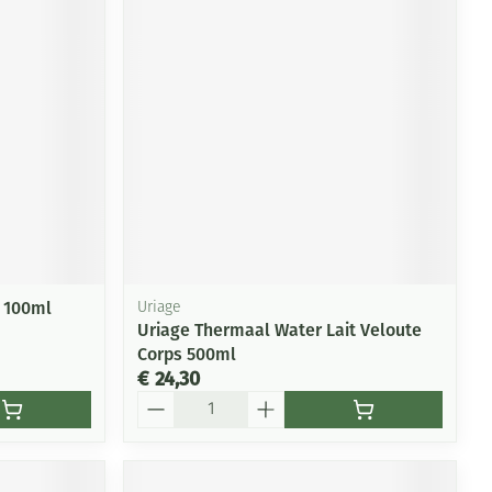
rende
Parfums en
geurproducten
f 100ml
Uriage
Uriage Thermaal Water Lait Veloute
Corps 500ml
CBD
€ 24,30
Aantal