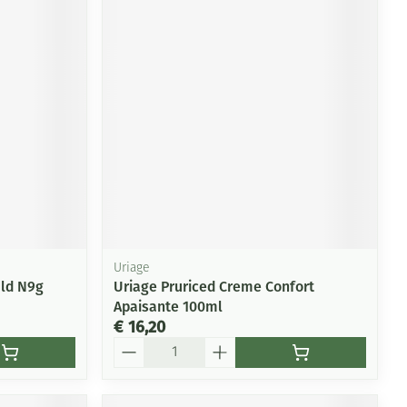
Uriage
uld N9g
Uriage Pruriced Creme Confort
Apaisante 100ml
€ 16,20
Aantal