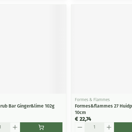
Formes & Flammes
rub Bar Ginger&lime 102g
Formes&flammes 27 Huidpi
10cm
€ 22,74
Aantal