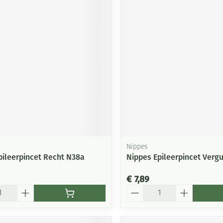
Nippes
pileerpincet Recht N38a
Nippes Epileerpincet Verg
€ 7,89
Aantal