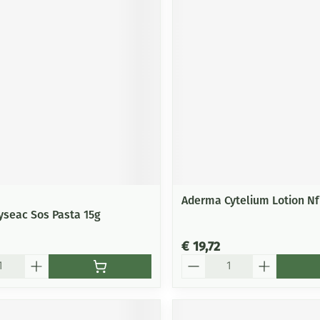
Mondmaskers
ging
Supplementen
Insectenwe
middelen
ssen
-
id
Aderma Cytelium Lotion N
yseac Sos Pasta 15g
Zelfbruiner
Scheren
€ 19,72
Aantal