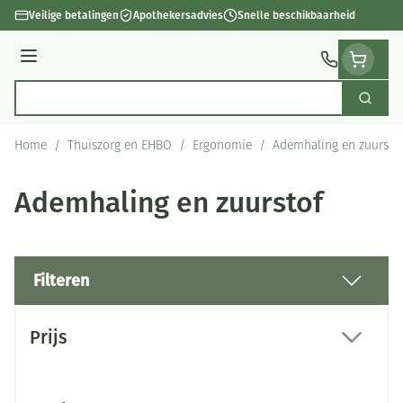
Ga naar de inhoud
Veilige betalingen
Apothekersadvies
Snelle beschikbaarheid
Menu
Zoek
Product, merk, categorie...
Home
/
Thuiszorg en EHBO
/
Ergonomie
/
Ademhaling en zuursto
Ademhaling en zuurstof
Filteren
Doorgaan naar productlijst
Prijs
filter