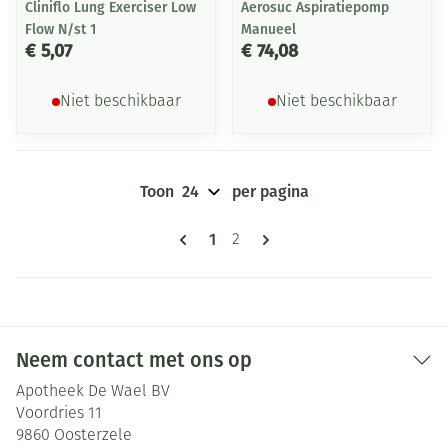
Cliniflo Lung Exerciser Low
Aerosuc Aspiratiepomp
Flow N/st 1
Manueel
€ 5,07
€ 74,08
Niet beschikbaar
Niet beschikbaar
Toon
per pagina
Pagina's
U lees momenteel pagina
1
Pagina
2
Neem contact met ons op
Apotheek De Wael BV
Voordries 11
9860
Oosterzele