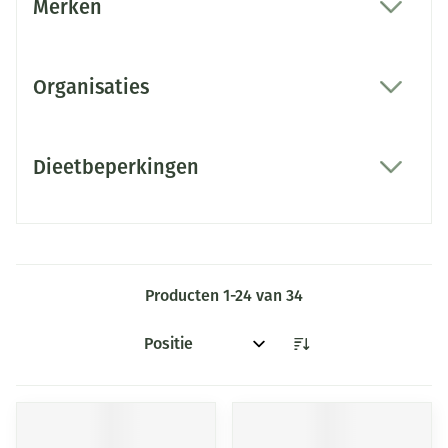
Merken
filter
Organisaties
filter
Dieetbeperkingen
filter
Producten
1
-
24
van
34
Sorteer op: