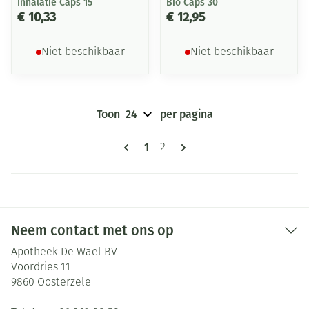
Inhalatie Caps 15
Bio Caps 30
€ 10,33
€ 12,95
Niet beschikbaar
Niet beschikbaar
Toon
per pagina
Pagina's
U lees momenteel pagina
1
Pagina
2
Neem contact met ons op
Apotheek De Wael BV
Voordries 11
9860
Oosterzele