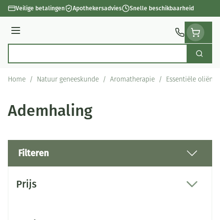
Ga naar de inhoud
Veilige betalingen
Apothekersadvies
Snelle beschikbaarheid
Menu
Zoek
Product, merk, categorie...
Home
/
Natuur geneeskunde
/
Aromatherapie
/
Essentiële oliën
Ademhaling
Filteren
Doorgaan naar productlijst
Prijs
filter