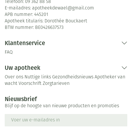
Telefoon:
09 362 88 58
E-mailadres:
apotheekdewael@
gmail.com
APB nummer:
445201
Apotheek titularis:
Dorothée Bouckaert
BTW nummer:
BE0426637573
Klantenservice
FAQ
Uw apotheek
Over ons
Nuttige links
Gezondheidsnieuws
Apotheker van
wacht
Voorschrift
Zorgtarieven
Nieuwsbrief
Blijf op de hoogte van nieuwe producten en promoties
E-mail adres