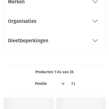
Merken
filter
Organisaties
filter
Dieetbeperkingen
filter
Producten
1
-
24
van
26
Sorteer op: