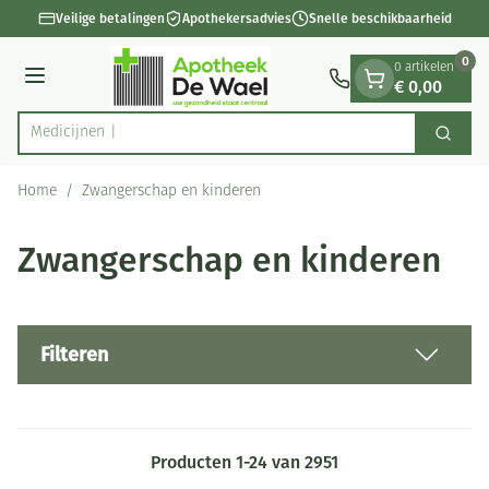
Dia 1 van 1
Ga naar de inhoud
Veilige betalingen
Apothekersadvies
Snelle beschikbaarheid
0
0 artikelen
€ 0,00
Menu
Zoek
Product, merk, categorie...
Home
/
Zwangerschap en kinderen
Zwangerschap en kinderen
Filteren
Producten
1
-
24
van
2951