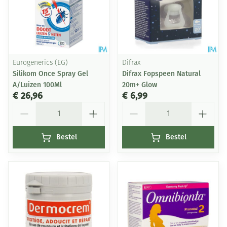
Eurogenerics (EG)
Difrax
Silikom Once Spray Gel
Difrax Fopspeen Natural
A/Luizen 100Ml
20m+ Glow
€ 26,96
€ 6,99
Aantal
Aantal
Bestel
Bestel