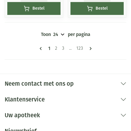
Bestel
Bestel
Toon
per pagina
Pagina's
U lees momenteel pagina
1
Pagina
Pagina
Pagina
2
3
...
123
Neem contact met ons op
Klantenservice
Uw apotheek