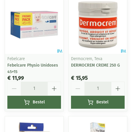
Febelcare
Dermocrem, Teva
Febelcare Physio Unidoses
DERMOCREM CREME 250 G
45+15
€ 11,99
€ 15,95
Aantal
Aantal
Bestel
Bestel