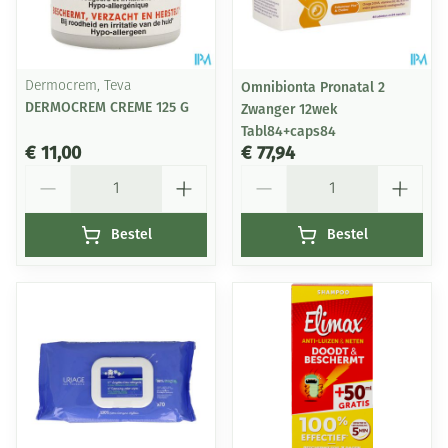
Dermocrem, Teva
Omnibionta Pronatal 2
DERMOCREM CREME 125 G
Zwanger 12wek
Tabl84+caps84
€ 11,00
€ 77,94
Aantal
Aantal
Bestel
Bestel