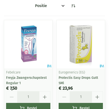
Sorteer op:
Febelcare
Eurogenerics (EG)
Freyja Zwangerschapstest
Protectis Easy Drops Gutt
Regular 1
5Ml
€ 7,50
€ 23,96
Aantal
Aantal
Bestel
Bestel