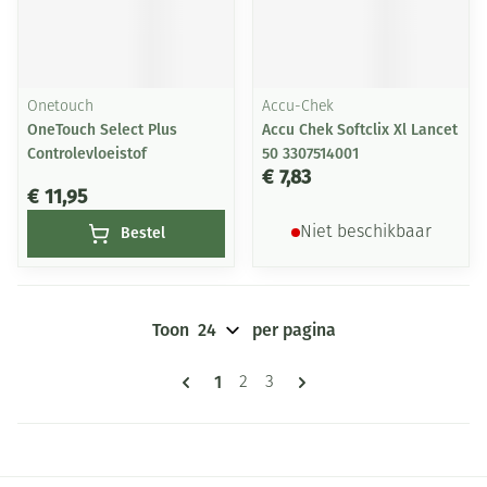
Onetouch
Accu-Chek
OneTouch Select Plus
Accu Chek Softclix Xl Lancet
Controlevloeistof
50 3307514001
€ 7,83
€ 11,95
Bestel
Niet beschikbaar
Toon
per pagina
Pagina's
U lees momenteel pagina
1
Pagina
Pagina
2
3