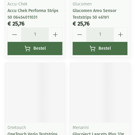
Accu-Chek
Glucomen
Accu Chek Performa Strips
Glucomen Areo Sensor
50 06454011031
Teststrips 50 46191
€ 25,76
€ 25,76
Aantal
Aantal
Bestel
Bestel
Onetouch
Menarini
OneTouch Verio Teststrips
Glucoject Lancets Plus 33g