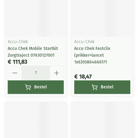
Accu-Chek
Accu-Chek
Accu Chek Mobile Startkit
Accu Chek Fastclix
Zorgtraject 07930127001
(prikker+lancet
€ 111,83
1x6)05864666171
Aantal
€ 18,47
Bestel
Bestel