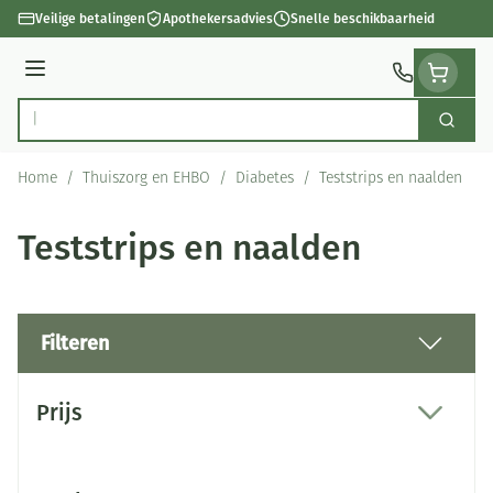
Ga naar de inhoud
Veilige betalingen
Apothekersadvies
Snelle beschikbaarheid
Menu
Zoek
Product, merk, categorie...
Home
/
Thuiszorg en EHBO
/
Diabetes
/
Teststrips en naalden
Teststrips en naalden
Filteren
Doorgaan naar productlijst
Prijs
filter