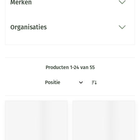
Merken
filter
Organisaties
filter
Producten
1
-
24
van
55
Sorteer op: