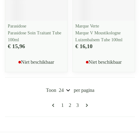
Parasidose
Marque Verte
Parasidose Soin Traitant Tube
Marque V Moustikologne
100ml
Luizenbalsem Tube 100ml
€ 15,96
€ 16,10
Niet beschikbaar
Niet beschikbaar
Toon
per pagina
Pagina's
U lees momenteel pagina
Pagina
Pagina
1
2
3