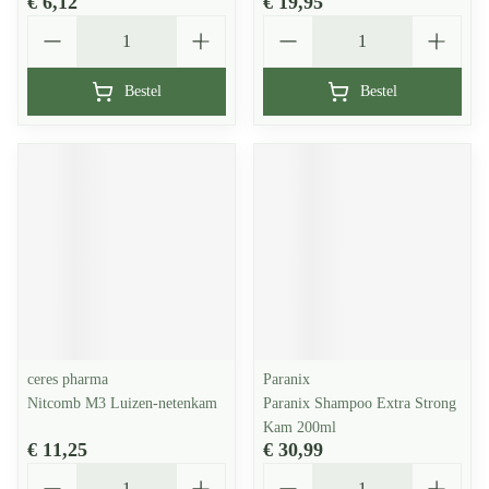
€ 6,12
€ 19,95
Aantal
Aantal
Bestel
Bestel
ceres pharma
Paranix
Nitcomb M3 Luizen-netenkam
Paranix Shampoo Extra Strong
Kam 200ml
€ 11,25
€ 30,99
Aantal
Aantal