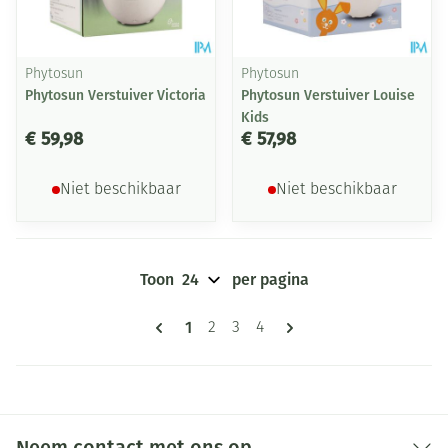
Phytosun
Phytosun
Phytosun Verstuiver Victoria
Phytosun Verstuiver Louise
Kids
€ 59,98
€ 57,98
Niet beschikbaar
Niet beschikbaar
Toon
per pagina
Pagina's
U lees momenteel pagina
1
Pagina
Pagina
Pagina
2
3
4