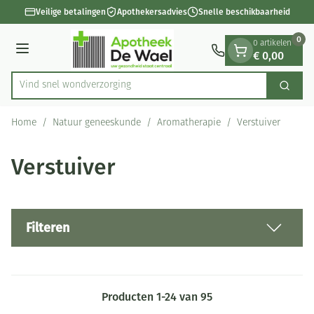
Dia 1 van 1
Ga naar de inhoud
Veilige betalingen
Apothekersadvies
Snelle beschikbaarheid
0
0 artikelen
€ 0,00
Menu
Vind snel wondverzorging en verband
Zoek
Product, merk, categorie...
Home
/
Natuur geneeskunde
/
Aromatherapie
/
Verstuiver
Verstuiver
Filteren
Producten
1
-
24
van
95