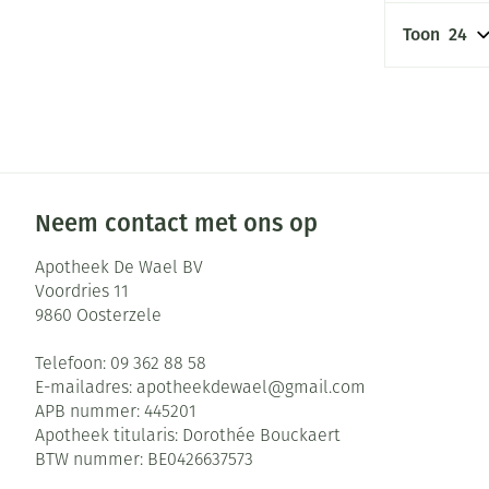
Aerosol toestel
kloven
Creme, gel en s
Toon
Aerosol accesso
Blaren
Zuurstof
Eelt
Ademhalingsste
Eksteroog - lik
Toon meer
Spieren en gew
Neem contact met ons op
Specifiek voor
Naalden en spu
Apotheek De Wael BV
Infecties
Voordries 11
Lichaamsverzor
Spuiten
9860
Oosterzele
Deodorant
Oplossing voor 
Telefoon:
09 362 88 58
Gezichtsverzorg
Naalden
Luizen
E-mailadres:
apotheekdewael@
gmail.com
Naalden voor in
APB nummer:
445201
pennaalden
Apotheek titularis:
Dorothée Bouckaert
Diagnostica
BTW nummer:
BE0426637573
Toon meer