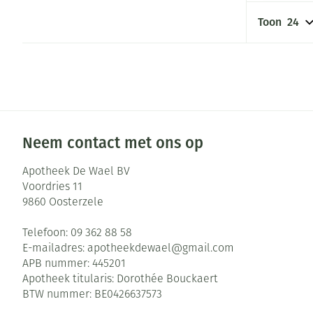
Aerosol toestel
kloven
Creme, gel en s
Toon
Aerosol accesso
Blaren
Zuurstof
Eelt
Ademhalingsste
Eksteroog - lik
Toon meer
Spieren en gew
Neem contact met ons op
Specifiek voor
Naalden en spu
Apotheek De Wael BV
Infecties
Voordries 11
Lichaamsverzor
Spuiten
9860
Oosterzele
Deodorant
Oplossing voor 
Telefoon:
09 362 88 58
Gezichtsverzorg
Naalden
Luizen
E-mailadres:
apotheekdewael@
gmail.com
Naalden voor in
APB nummer:
445201
pennaalden
Apotheek titularis:
Dorothée Bouckaert
Diagnostica
BTW nummer:
BE0426637573
Toon meer